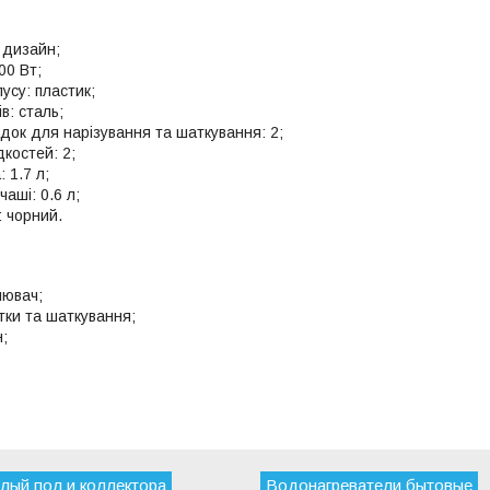
 дизайн;
00 Вт;
усу: пластик;
в: сталь;
адок для нарізування та шаткування: 2;
дкостей: 2;
 1.7 л;
чаші: 0.6 л;
: чорний.
нювач;
тки та шаткування;
;
лый пол и коллектора
Водонагреватели бытовые