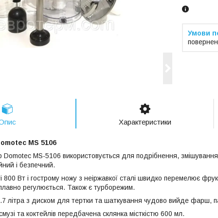
повернен
Опис
Характеристики
Domotec MS 5106
 Domotec MS-5106 використовується для подрібнення, змішування 
йний і безпечний.
 800 Вт і гострому ножу з неіржавкої сталі швидко перемелює фрукт
плавно регулюється. Також є турборежим.
1.7 літра з диском для тертки та шаткування чудово вийде фарш, па
музі та коктейлів передбачена склянка місткістю 600 мл.