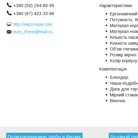
Характеристики:
+380 (50) 194-89-99
+380 (67) 423-33-86
Ергономічний
Потужність: 8
http://евротерм.com
Матеріал корп
Матеріал ножі
euro_therm@mail.ru
Кількість нас
Кількість шви
Об'єм глечика:
Розмір мірної 
Колір корпусу
Комплектація:
Блендер;
Чаша-подріб
Диск для тер
Мірний стакан
Віночок.
Полиэтиленновые трубы и фитинг
Водяной теп