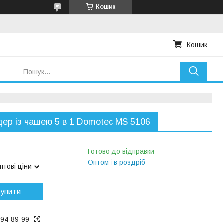
Кошик
Кошик
ер із чашею 5 в 1 Domotec MS 5106
Готово до відправки
Оптом і в роздріб
птові ціни
упити
194-89-99