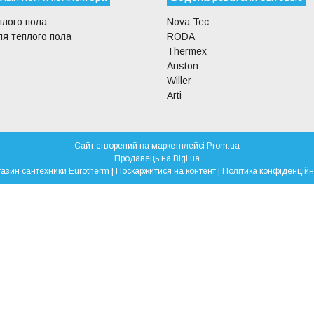
плого пола
Nova Tec
я теплого пола
RODA
Thermex
Ariston
Willer
Arti
Сайт створений на маркетплейсі
Prom.ua
Продавець на Bigl.ua
Магазин сантехники Eurotherm |
Поскаржитися на контент
|
Політика конфіденційн