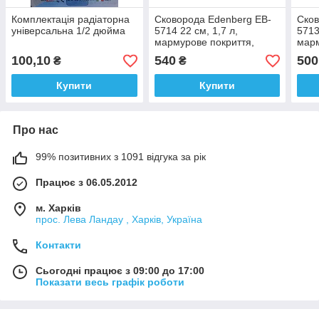
Комплектація радіаторна
Сковорода Edenberg EB-
Сков
універсальна 1/2 дюйма
5714 22 см, 1,7 л,
5713
мармурове покриття,
марм
скляна кришка, глибока
скля
100,10
540
500
₴
₴
сковорода
сков
Купити
Купити
Про нас
99% позитивних з 1091 відгука за рік
Працює з 06.05.2012
м. Харків
прос. Лева Ландау , Харків, Україна
Контакти
Сьогодні працює з 09:00 до 17:00
Показати весь графік роботи