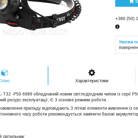
К
+380 (50) 
повернен
Опис
Характеристики
L-T32 -P50 6989 обладнаний новим світлодіодним чипом із серії P5
ний ресурс експлуатації. Є 3 основні режими роботи.
оживлення приладу відповідають 3 літієві елементи живлення із сер
тономного часу роботи рекомендується замінити базові акумулято
 світильник;