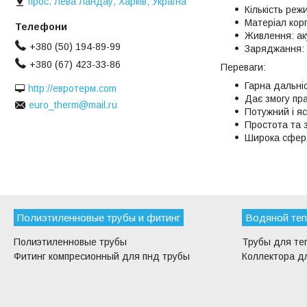
прос. Лева Ландау, Харків, Україна
Кількість режи
Матеріал корп
Живлення: ак
+380 (50) 194-89-99
Заряджання: 
+380 (67) 423-33-86
Переваги:
Гарна дальніс
http://евротерм.com
Дає змогу пра
euro_therm@mail.ru
Потужний і яс
Простота та з
Широка сфера
Полиэтиленновые трубы и фитинг
Водяной теп
Полиэтиленновые трубы
Трубы для те
Фитинг компресионный для пнд трубы
Коллектора дл