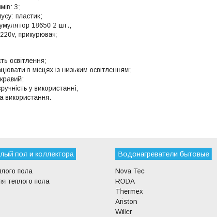
мів: 3;
усу: пластик;
умулятор 18650 2 шт.;
220v, прикурювач;
ть освітлення;
цювати в місцях із низьким освітленням;
кравий;
ручність у використанні;
 використання.
лый пол и коллектора
Водонагреватели бытовые
плого пола
Nova Tec
я теплого пола
RODA
Thermex
Ariston
Willer