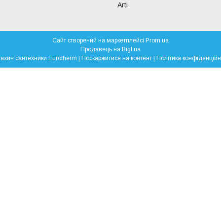
Arti
Сайт створений на маркетплейсі
Prom.ua
Продавець на Bigl.ua
Магазин сантехники Eurotherm |
Поскаржитися на контент
|
Політика конфіденційн