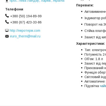
прос. Лева Ландау, Харків, Україна
Переваги:
Автовимкненн
+380 (50) 194-89-99
Індикатор ро
+380 (67) 423-33-86
Поворот на 3
http://евротерм.com
Стійка платф
euro_therm@mail.ru
Захист від ки
Характеристики:
Тип: електро
Потужність 2
Об'єм: 1.8 л
Захист від пе
Прихований на
Функція обер
Світловий ін
Автоматичне 
Підсвітка
чай