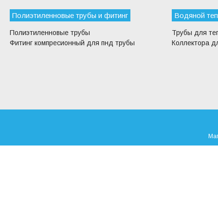
Полиэтиленновые трубы и фитинг
Водяной теп
Полиэтиленновые трубы
Трубы для те
Фитинг компресионный для пнд трубы
Коллектора дл