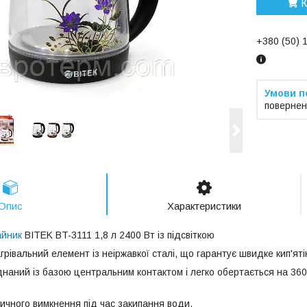
К
+380 (50) 
повернен
Опис
Характеристики
айник
BITEK BT-3111 1,8 л 2400 Вт із підсвіткою
рівальний елемент із неіржавкої сталі, що гарантує швидке кип'ят
днаний із базою центральним контактом і легко обертається на 360
ичного вимкнення під час закипання води.