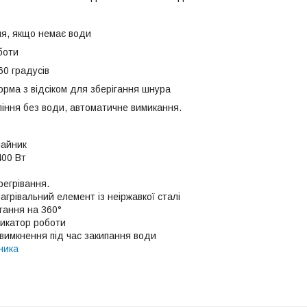
я, якщо немає води
боти
60 градусів
орма з відсіком для зберігання шнура
піння без води, автоматичне вимикання.
чайник
400 Вт
регрівання.
грівальний елемент із неіржавкої сталі
тання на 360°
дикатор роботи
вимкнення під час закипання води
ника