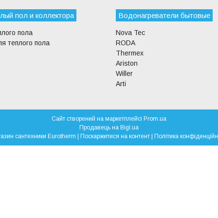
лый пол и коллектора
Водонагреватели бытовые
плого пола
Nova Tec
я теплого пола
RODA
Thermex
Ariston
Willer
Arti
Сайт створений на маркетплейсі
Prom.ua
Продавець на Bigl.ua
Магазин сантехники Eurotherm |
Поскаржитися на контент
|
Політика конфіденційн