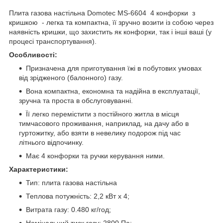
Плита газова настільна Domotec MS-6604 4 конфорки з
кришкою - легка та компактна, її зручно возити із собою через
наявність кришки, що захистить як конфорки, так і інші ваші (у
процесі транспортування).
Особливості:
Призначена для приготування їжі в побутових умовах
від зрідженого (балонного) газу.
Вона компактна, економна та надійна в експлуатації,
зручна та проста в обслуговуванні.
Її легко перемістити з постійного житла в місця
тимчасового проживання, наприклад, на дачу або в
гуртожитку, або взяти в невелику подорож під час
літнього відпочинку.
Має 4 конфорки та ручки керування ними.
Характеристики:
Тип: плита газова настільна
Теплова потужність: 2,2 кВт х 4;
Витрата газу: 0.480 кг/год;
Номінальний тиск газу: 2800 Па;