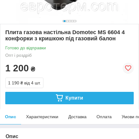
Плита газова настільна Domotec MS 6604 4
конфорки з кришкою під газовий балон
Готово до відправки
Опт і роздріб
1 200
₴
1 190 ₴
від 4 шт.
Купити
Опис
Характеристики
Доставка
Оплата
Умови п
Опис