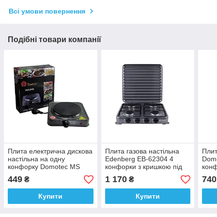
Всі умови повернення
Подібні товари компанії
Плита електрична дискова
Плита газова настільна
Плит
настільна на одну
Edenberg EB-62304 4
Dom
конфорку Domotec MS
конфорки з кришкою під
кон
5821
газовий балон
449
1 170
740
₴
₴
Купити
Купити