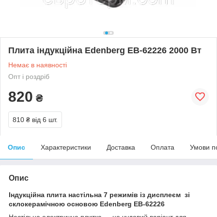
Плита індукційна Edenberg EB-62226 2000 Вт
Немає в наявності
Опт і роздріб
820
₴
810 ₴
від 6 шт.
Опис
Характеристики
Доставка
Оплата
Умови п
Опис
Індукційна плита настільна 7 режимів із дисплеєм зі
склокерамічною основою Edenberg EB-62226
Настільна електрична плитка — це чудовий варіант для