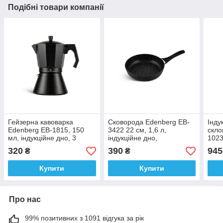
Подібні товари компанії
Гейзерна кавоварка
Сковорода Edenberg EB-
Інду
Edenberg EB-1815, 150
3422 22 см, 1,6 л,
скло
мл, індукційне дно, 3
індукційне дно,
102
чашки
мармурове покриття, без
320
390
945
₴
₴
кришки
Купити
Купити
Про нас
99% позитивних з 1091 відгука за рік