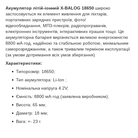
Акумулятор літій-іонний X-BALOG 18650
широко
застосовується як елемент живлення для ліхтарів,
портативних зарядних пристроїв, фото/
відеообладнання, МП3-плеєрів, радіопрогравачів,
електронних інструментів, інтерактивних іграшок тощо. Ця
акумуляторна батарея вирізняється великою енергоємністю
8800 мА·год, надійною та стабільною роботою, мінімальним
саморозряджанням, а також тривалим терміном експлуатації
(за умови дотримання всіх умов зберігання).
Характеристики:
Типорозмір: 18650;
Тип акумулятора: Li-Ion ;
Номінальна напруга 4.2V;
Ємність: 8800 мА·год (заявлена виробником);
Висота: 65 мм;
Діаметр: 18 мм;
Вага: +- 23 г.