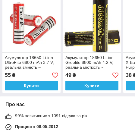
Акумулятор 18650 Li-ion
Акумулятор 18650 Li-ion
Акум
UltroFite 6800 mAh 3.7 V,
Greelite 8800 mAh 4.2 V,
X-Ba
реальна ємність ~
реальна місткість ~
Purp
1000 mAh
1000 mAh
120
55
49
38
₴
₴
Купити
Купити
Про нас
99% позитивних з 1091 відгука за рік
Працює з 06.05.2012