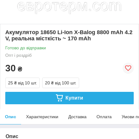
Акумулятор 18650 Li-Ion X-Balog 8800 mAh 4.2
V, реальна місткість ~ 170 mAh
Готово до відправки
Опт і роздріб
30
₴
25 ₴
від 10 шт.
20 ₴
від 100 шт.
Купити
Опис
Характеристики
Доставка
Оплата
Умови п
Опис