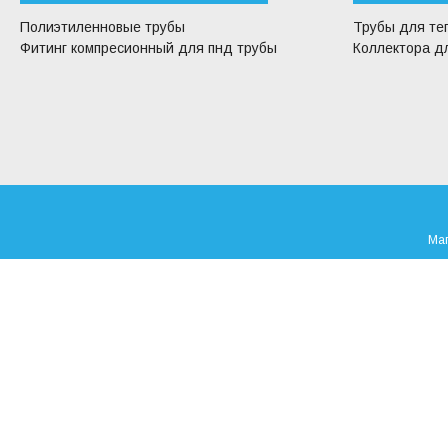
Полиэтиленновые трубы
Трубы для те
Фитинг компресионный для пнд трубы
Коллектора дл