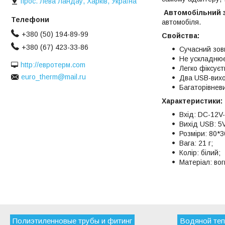
прос. Лева Ландау, Харків, Україна
Автомобільний 
автомобіля.
+380 (50) 194-89-99
Свойства:
+380 (67) 423-33-86
Сучасний зов
Не ускладнює
http://евротерм.com
Легко фіксуєт
euro_therm@mail.ru
Два USB-вих
Багаторівнев
Характеристики:
Вхід: DC-12V-
Вихід USB: 5V
Розміри: 80*3
Вага: 21 г;
Колір: білий;
Матеріал: вог
Полиэтиленновые трубы и фитинг
Водяной теп