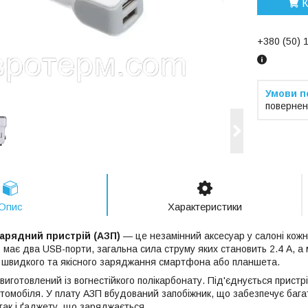
К
+380 (50) 
повернен
Опис
Характеристики
арядний пристрій
(АЗП)
— це незамінний аксесуар у салоні кож
має два USB-порти, загальна сила струму яких становить 2.4 А, 
 швидкого та якісного заряджання смартфона або планшета.
виготовлений із вогнестійкого полікарбонату. Під'єднується пристр
втомобіля. У плату АЗП вбудований запобіжник, що забезпечує бага
так і ґаджету, що заряджається.