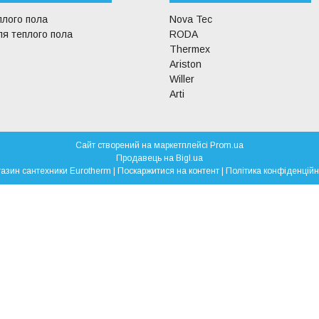
плого пола
Nova Tec
я теплого пола
RODA
Thermex
Ariston
Willer
Arti
Сайт створений на маркетплейсі
Prom.ua
Продавець на Bigl.ua
Магазин сантехники Eurotherm |
Поскаржитися на контент
|
Політика конфіденційн