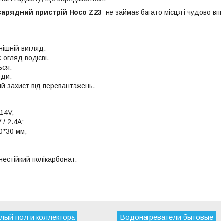
зарядний пристрій Hoco Z23
не займає багато місця і чудово вп
нішній вигляд.
 огляд водієві.
ься.
оди.
ий захист від перевантажень.
14V;
 / 2.4A;
0*30 мм;
нестійкий полікарбонат.
лый пол и коллектора
Водонагреватели бытовые