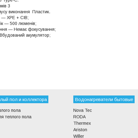
имів 3
пусу виконання Пластик.
) — ХРЕ + СІВ;
ік — 500 люменів;
ння — Немає фокусування;
Вбудований акумулятор;
лый пол и коллектора
Водонагреватели бытовые
плого пола
Nova Tec
я теплого пола
RODA
Thermex
Ariston
Willer