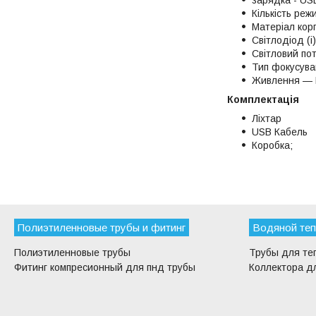
Кількість реж
Матеріал кор
Світлодіод (і
Світловий пот
Тип фокусува
Живлення — 
Комплектація
Ліхтар
USB Кабель
Коробка;
Полиэтиленновые трубы и фитинг
Водяной теп
Полиэтиленновые трубы
Трубы для те
Фитинг компресионный для пнд трубы
Коллектора дл