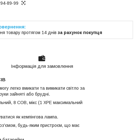
194-89-99
ня товару протягом 14 днів
за рахунок покупця
Інформація для замовлення
СІВ
могу легко вмикати та вимикати світло за
уки зайняті або брудні.
альний, 8 СОВ, мікс (1 XPE максимальний
уватися як кемпінгова лампа.
оз'ємом, будь-яким пристроєм, що має
и батарейки.