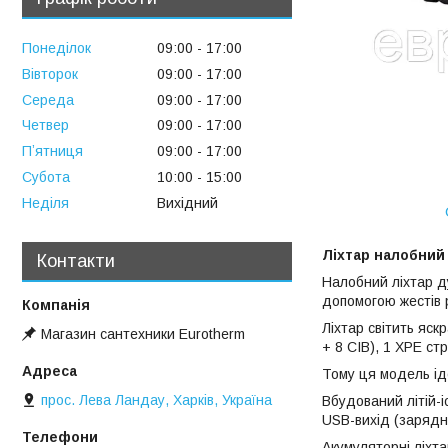
Понеділок
09:00
17:00
Вівторок
09:00
17:00
Середа
09:00
17:00
Четвер
09:00
17:00
Пʼятниця
09:00
17:00
Субота
10:00
15:00
Неділя
Вихідний
Ліхтар налобний 
Контакти
Налобний ліхтар ду
допомогою жестів р
Ліхтар світить яск
Магазин сантехники Eurotherm
+ 8 СІВ), 1 XPE ст
Тому ця модель іде
прос. Лева Ландау, Харків, Україна
Вбудований літій-
USB-вихід (зарядн
Акумуляторні ліхта