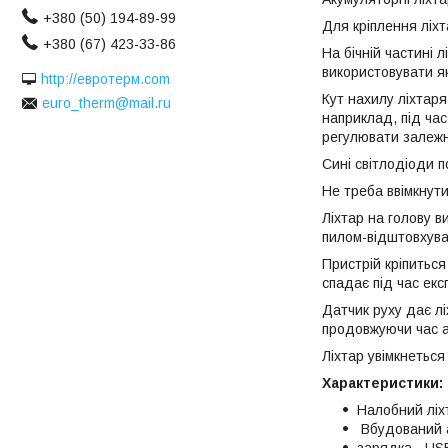
+380 (50) 194-89-99
Для кріплення ліхт
+380 (67) 423-33-86
На бічній частині 
використовувати я
http://евротерм.com
Кут нахилу ліхтаря
euro_therm@mail.ru
наприклад, під час
регулювати залежн
Сині світлодіоди 
Не треба ввімкнути
Ліхтар на голову в
пилом-відштовхув
Пристрій кріпиться
спадає під час екс
Датчик руху дає лі
продовжуючи час а
Ліхтар увімкнеться 
Характеристики:
Налобний ліхт
Вбудований 
зарядка - US