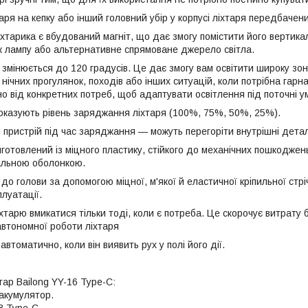
аря на кепку або інший головний убір у корпусі ліхтаря передбачени
ліхтарика є вбудований магніт, що дає змогу помістити його вертик
к лампу або альтернативне спрямоване джерело світла.
 змінюється до 120 градусів. Це дає змогу вам освітити широку зо
 нічних прогулянок, походів або інших ситуацій, коли потрібна гарн
о від конкретних потреб, щоб адаптувати освітлення під поточні 
показують рівень заряджання ліхтаря (100%, 75%, 50%, 25%).
 пристрій під час заряджання — можуть перегоріти внутрішні детал
иготовлений із міцного пластику, стійкого до механічних пошкоджень
альною оболонкою.
 до голови за допомогою міцної, м'якої й еластичної кріпильної стрі
плуатації.
хтарю вмикатися тільки тоді, коли є потреба. Це скорочує витрату
втономної роботи ліхтаря
автоматично, коли він виявить рух у полі його дії.
ар Bailong YY-16 Type-C:
акумулятор.
B Type-C.