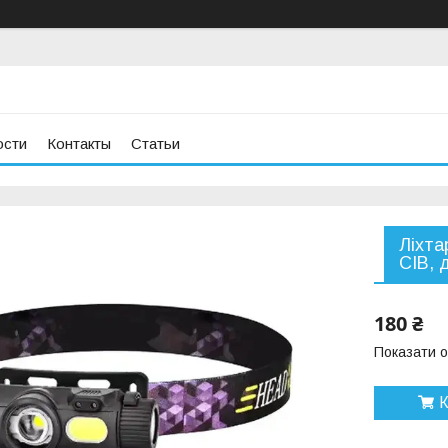
ости
Контакты
Статьи
Ліхта
СІВ, 
180 ₴
Показати о
К