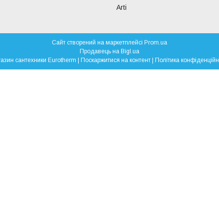
Arti
Сайт створений на маркетплейсі
Prom.ua
Продавець на Bigl.ua
Магазин сантехники Eurotherm |
Поскаржитися на контент
|
Політика конфіденційн