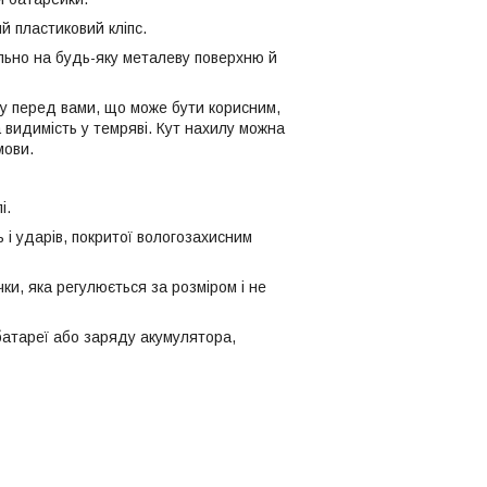
й пластиковий кліпс.
ально на будь-яку металеву поверхню й
ну перед вами, що може бути корисним,
а видимість у темряві. Кут нахилу можна
умови.
і.
 і ударів, покритої вологозахисним
чки, яка регулюється за розміром і не
 батареї або заряду акумулятора,