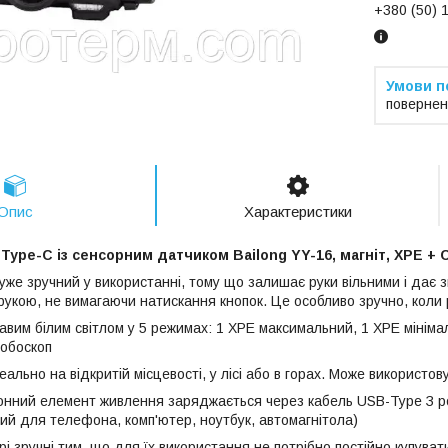
+380 (50) 
повернен
Опис
Характеристики
Type-C із сенсорним датчиком Bailong YY-16, магніт, ХРЕ + 
же зручний у використанні, тому що залишає руки вільними і дає з
укою, не вимагаючи натискання кнопок. Це особливо зручно, коли р
равим білим світлом у 5 режимах: 1 XPE максимальний, 1 XPE мінім
робоскоп
ально на відкритій місцевості, у лісі або в горах. Може використов
іонний елемент живлення заряджається через кабель USB-Type З р
ий для телефона, комп'ютер, ноутбук, автомагнітола)
рі зручні тим, що для їх використання не потрібно постійно купуват