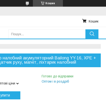
Кошик
Кошик
р налобний акумуляторний Bailong YY-16, ХРЕ +
датчик руху, магніт, ліхтарик налобний
Готово до відправки
Оптом і в роздріб
птові ціни
упити