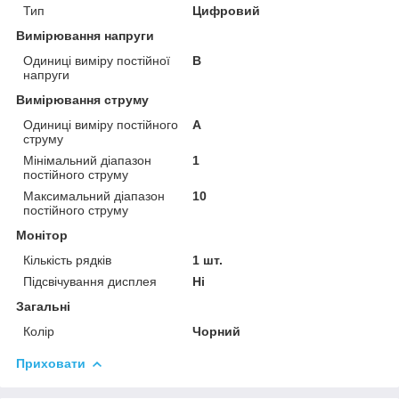
Тип
Цифровий
Вимірювання напруги
Одиниці виміру постійної
В
напруги
Вимірювання струму
Одиниці виміру постійного
А
струму
Мінімальний діапазон
1
постійного струму
Максимальний діапазон
10
постійного струму
Монітор
Кількість рядків
1 шт.
Підсвічування дисплея
Ні
Загальні
Колір
Чорний
Приховати