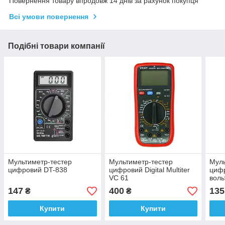
Повернення товару впродовж 14 днів за рахунок покупця
Всі умови повернення
Подібні товари компанії
Мультиметр-тестер
Мультиметр-тестер
Муль
цифровий DT-838
цифровий Digital Multiter
циф
VC 61
воль
147
400
135
₴
₴
Купити
Купити