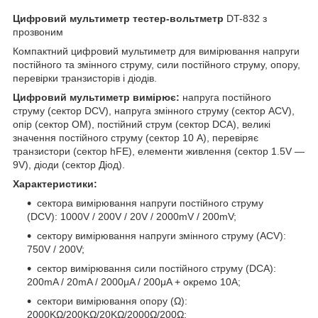
Цифровий мультиметр тестер-вольтметр
DT-832 з
прозвоним
Компактний цифровий мультиметр для вимірювання напруги
постійного та змінного струму, сили постійного струму, опору,
перевірки транзисторів і діодів.
Цифровий мультиметр вимірює:
напруга постійного
струму (сектор DCV), напруга змінного струму (сектор ACV),
опір (сектор ОМ), постійний струм (сектор DCA), великі
значення постійного струму (сектор 10 А), перевіряє
транзистори (сектор hFE), елементи живлення (сектор 1.5V —
9V), діоди (сектор Діод).
Характеристики:
сектора вимірювання напруги постійного струму
(DCV): 1000V / 200V / 20V / 2000mV / 200mV;
сектору вимірювання напруги змінного струму (ACV):
750V / 200V;
сектор вимірювання сили постійного струму (DCA):
200mA / 20mA / 2000μA / 200μA + окремо 10A;
сектори вимірювання опору (Ω):
2000KΩ/200KΩ/20KΩ/2000Ω/200Ω;