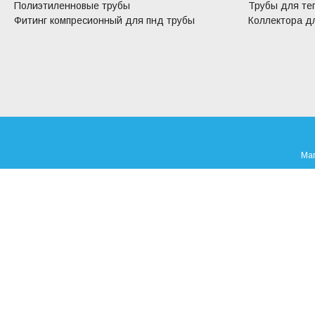
Полиэтиленновые трубы
Трубы для те
Фитинг компресионный для пнд трубы
Коллектора дл