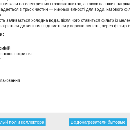
ння кави на електричних і газових плитах, а також на інших нагріва
ладається з трьох частин — нижньої ємності для води, кавового фі
ю
сть заливається холодна вода, після чого ставиться фільтр із мел
нагріється до кипіння і підніметься у верхню ємність, через фільтр і
и
:
юміній
внішнє покриття
т
 паковання
лый пол и коллектора
Водонагреватели бытовые