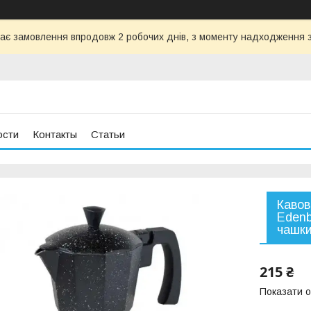
ає замовлення впродовж 2 робочих днів, з моменту надходження з
ости
Контакты
Статьи
Кавов
Edenb
чашк
215 ₴
Показати о