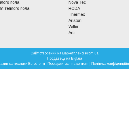
плого пола
Nova Tec
я теплого пола
RODA
Thermex
Ariston
Willer
Arti
Сайт створений на маркетплейсі
Prom.ua
Продавець на Bigl.ua
Магазин сантехники Eurotherm |
Поскаржитися на контент
|
Політика конфіденційн