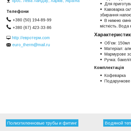
прос. Лева Ландау, Харків, Україна
Для приготува
Кавоварка ск
збирання напо
+380 (50) 194-89-99
В нижню ємні
місткість. Вода 
+380 (67) 423-33-86
Характеристик
http://евротерм.com
Об'єм: 150мл
euro_therm@mail.ru
Матеріал: ал
Мармурове зо
Ручка: бакелі
Комплектація
Кофеварка
Подарункове
Полиэтиленновые трубы и фитинг
Водяной теп