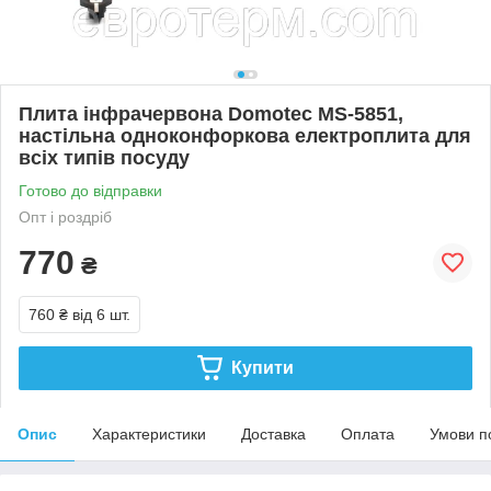
Плита інфрачервона Domotec MS-5851,
настільна одноконфоркова електроплита для
всіх типів посуду
Готово до відправки
Опт і роздріб
770
₴
760 ₴
від 6 шт.
Купити
Опис
Характеристики
Доставка
Оплата
Умови п