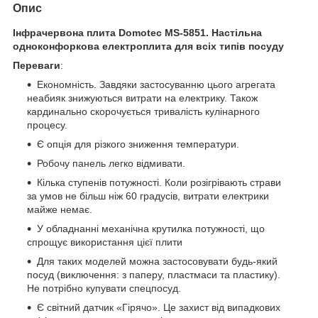
Опис
Інфрачервона плита Domotec MS-5851. Настільна
одноконфоркова електроплита для всіх типів посуду
Переваги
:
Економність. Завдяки застосуванню цього агрегата
неабияк знижуються витрати на електрику. Також
кардинально скорочується тривалість кулінарного
процесу.
Є опція для різкого зниження температури.
Робочу панель легко відмивати.
Кілька ступенів потужності. Коли розігрівають страви
за умов не більш ніж 60 градусів, витрати електрики
майже немає.
У обладнанні механічна крутилка потужності, що
спрощує використання цієї плити
Для таких моделей можна застосовувати будь-який
посуд (виключення: з паперу, пластмаси та пластику).
Не потрібно купувати спецпосуд.
Є світний датчик «Гірячо». Це захист від випадкових