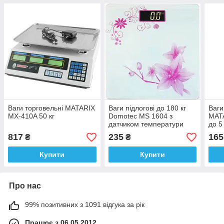
Ваги торговельні MATARIX
Ваги підлогові до 180 кг
Ваги
MX-410A 50 кг
Domotec MS 1604 з
MAT
датчиком температури
до 5 
817
235
165
₴
₴
Купити
Купити
Про нас
99% позитивних з 1091 відгука за рік
Працює з 06.05.2012