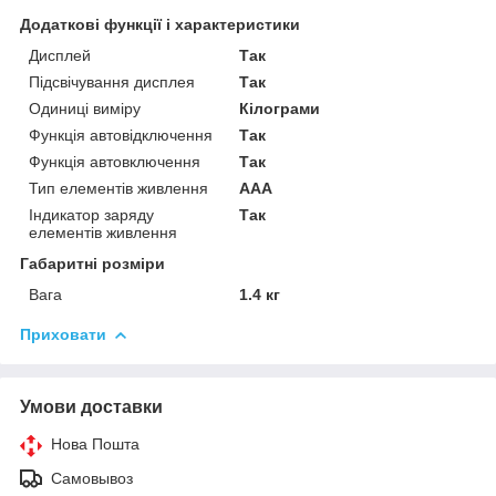
Додаткові функції і характеристики
Дисплей
Так
Підсвічування дисплея
Так
Одиниці виміру
Кілограми
Функція автовідключення
Так
Функція автовключення
Так
Тип елементів живлення
AAA
Індикатор заряду
Так
елементів живлення
Габаритні розміри
Вага
1.4 кг
Приховати
Умови доставки
Нова Пошта
Самовывоз