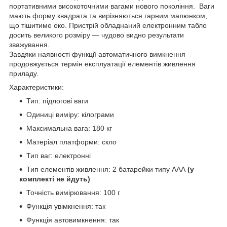
портативними високоточними вагами нового покоління. Ваги
мають форму квадрата та вирізняються гарним малюнком,
що тішитиме око. Пристрій обладнаний електронним табло
досить великого розміру — чудово видно результати
зважування.
Завдяки наявності функції автоматичного вимкнення
продовжується термін експлуатації елементів живлення
приладу.
Характеристики:
Тип: підлогові ваги
Одиниці виміру: кілограми
Максимальна вага: 180 кг
Матеріал платформи: скло
Тип ваг: електронні
Тип елементів живлення: 2 батарейки типу ААА
(у
комплекті не йдуть)
Точність вимірювання: 100 г
Функція увімкнення: так
Функція автовимкнення: так