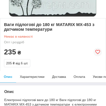
Ваги підлогові до 180 кг MATARIX MX-453 з
датчиком температури
Немає в наявності
Опт і роздріб
235
₴
205 ₴
від 6 шт.
Опис
Характеристики
Доставка
Оплата
Умови п
Опис
Електронні підлогові ваги до 180 кг Ваги підлогові до 180 кг
MATARIX MX-453 з датчиком температури є електронними