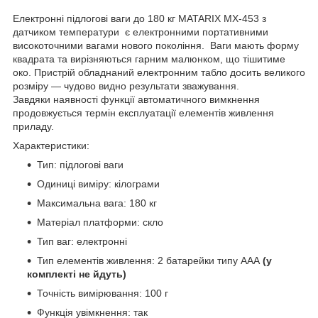
Електронні підлогові ваги до 180 кг MATARIX MX-453 з
датчиком температури є електронними портативними
високоточними вагами нового покоління. Ваги мають форму
квадрата та вирізняються гарним малюнком, що тішитиме
око. Пристрій обладнаний електронним табло досить великого
розміру — чудово видно результати зважування.
Завдяки наявності функції автоматичного вимкнення
продовжується термін експлуатації елементів живлення
приладу.
Характеристики:
Тип: підлогові ваги
Одиниці виміру: кілограми
Максимальна вага: 180 кг
Матеріал платформи: скло
Тип ваг: електронні
Тип елементів живлення: 2 батарейки типу ААА
(у
комплекті не йдуть)
Точність вимірювання: 100 г
Функція увімкнення: так