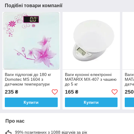
Подібні товари компанії
Ваги підлогові до 180 кг
Ваги кухонні електронні
Ваги
Domotec MS 1604 з
MATARIX MX-407 з чашею
MAT
датчиком температури
до 5 кг
датч
розу
235
165
250
₴
₴
фітн
Купити
Купити
Про нас
99% позитивних з 1088 відгуків за рік