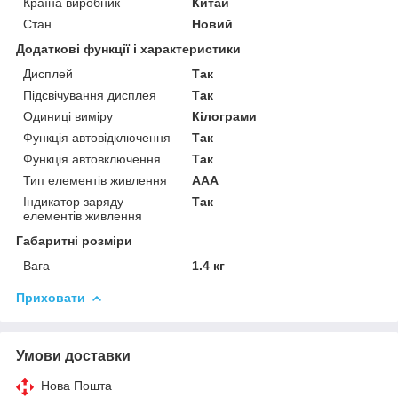
Країна виробник
Китай
Стан
Новий
Додаткові функції і характеристики
Дисплей
Так
Підсвічування дисплея
Так
Одиниці виміру
Кілограми
Функція автовідключення
Так
Функція автовключення
Так
Тип елементів живлення
AAA
Індикатор заряду
Так
елементів живлення
Габаритні розміри
Вага
1.4 кг
Приховати
Умови доставки
Нова Пошта