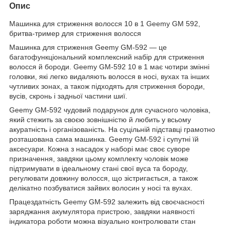
Опис
Машинка для стриження волосся 10 в 1 Geemy GM 592,
бритва-тример для стриження волосся
Машинка для стриження Geemy GM-592 — це
багатофункціональний комплексний набір для стриження
волосся й бороди. Geemy GM-592 10 в 1 має чотири змінні
головки, які легко видаляють волосся в носі, вухах та інших
чутливих зонах, а також підходять для стриження бороди,
вусів, скронь і задньої частини шиї.
Geemy GM-592 чудовий подарунок для сучасного чоловіка,
який стежить за своєю зовнішністю й любить у всьому
акуратність і організованість. На суцільній підставці грамотно
розташована сама машинка. Geemy GM-592 і супутні їй
аксесуари. Кожна з насадок у наборі має своє суворе
призначення, завдяки цьому комплекту чоловік може
підтримувати в ідеальному стані свої вуса та бороду,
регулювати довжину волосся, що зістригається, а також
делікатно позбуватися зайвих волосин у носі та вухах.
Працездатність Geemy GM-592 залежить від своєчасності
заряджання акумулятора пристрою, завдяки наявності
індикатора роботи можна візуально контролювати стан