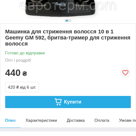
Машинка для стриження волосся 10 в 1
Geemy GM 592, бритва-тример для стриження
волосся
Готово до відправки
Опт і роздріб
440
₴
420 ₴
від 6 шт.
Купити
Опис
Характеристики
Доставка
Оплата
Умови п