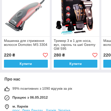
Машинка для стриження
Тример 3 в 1 для носа,
Маш
волосся Domotec MS 3304
вух, скронь та шиї Geemy
воло
GM 595
220
280
220
₴
₴
Купити
Купити
Про нас
99% позитивних з 1090 відгуків за рік
Працює з 06.05.2012
м. Харків
прос. Лева Ландау , Харків, Україна