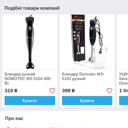
Подібні товари компанії
Блендер ручний
Блендер Domotec MS-
УЦІН
DOMOTEC MS 5104 400
5102 ручний
бага
Вт
Domo
Унів
310
399
1 0
₴
₴
мул
Купити
Купити
Про нас