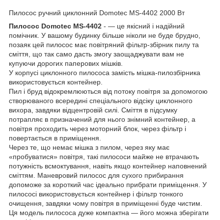
Пилосос ручний циклонний Domotec MS-4402 2000 Вт
Пилосос Domotec MS-4402
- — це якісний і надійний
помічник. У вашому будинку більше ніколи не буде брудно,
позаяк цей пилосос має повітряний фільтр-збірник пилу та
сміття, що так само дасть змогу заощаджувати вам не
купуючи дорогих паперових мішків.
У корпусі циклонного пилососа замість мішка-пилозбірника
використовується контейнер.
Пил і бруд відокремлюються від потоку повітря за допомогою
створюваного всередині спеціального відсіку циклонного
вихора, завдяки відцентровій силі. Сміття в підсумку
потрапляє в призначений для нього знімний контейнер, а
повітря проходить через моторний блок, через фільтр і
повертається в приміщення.
Через те, що немає мішка з пилом, через яку має
«пробуватися» повітря, такі пилососи майже не втрачають
потужність всмоктування, навіть якщо контейнер наповнений
сміттям. Маневровий пилосос для сухого прибирання
допоможе за короткий час ідеально прибрати приміщення. У
пилососі використовується контейнер і фільтр тонкого
очищення, завдяки чому повітря в приміщенні буде чистим.
Ця модель пилососа дуже компактна — його можна зберігати