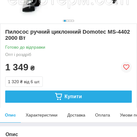
Пилосос ручний циклонний Domotec MS-4402
2000 Вт
Готово до відправки
Опт і роздріб
1 349
₴
1 320 ₴
від 6 шт.
Купити
Опис
Характеристики
Доставка
Оплата
Умови п
Опис