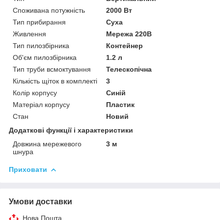
Споживана потужність
2000 Вт
Тип прибирання
Суха
Живлення
Мережа 220В
Тип пилозбірника
Контейнер
Об'єм пилозбірника
1.2 л
Тип труби всмоктування
Телескопічна
Кількість щіток в комплекті
3
Колір корпусу
Синій
Матеріал корпусу
Пластик
Стан
Новий
Додаткові функції і характеристики
Довжина мережевого
3 м
шнура
Приховати
Умови доставки
Нова Пошта