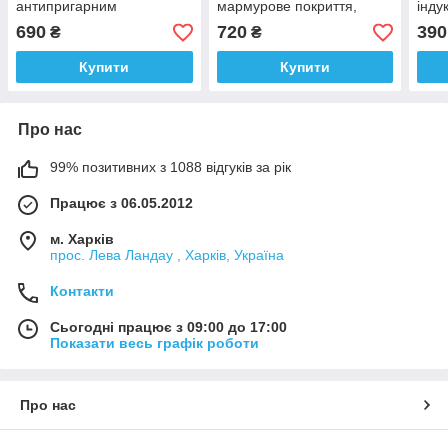
антипригарним
мармурове покриття,
інду
мармуровим покриттям,
скляна кришка, глибока
марм
690
720
390
₴
₴
знімною ручкою, скляною
сковорода
кри
кришкою
Купити
Купити
Про нас
99% позитивних з 1088 відгуків за рік
Працює з 06.05.2012
м. Харків
прос. Лева Ландау , Харків, Україна
Контакти
Сьогодні працює з 09:00 до 17:00
Показати весь графік роботи
Про нас