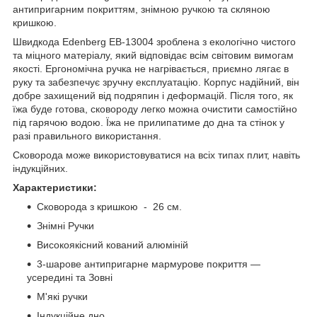
антипригарним покриттям, знімною ручкою та скляною
кришкою.
Швидкода Edenberg EB-13004 зроблена з екологічно чистого
та міцного матеріалу, який відповідає всім світовим вимогам
якості. Ергономічна ручка не нагрівається, приємно лягає в
руку та забезпечує зручну експлуатацію. Корпус надійний, він
добре захищений від подряпин і деформацій. Після того, як
їжа буде готова, сковороду легко можна очистити самостійно
під гарячою водою. Їжа не прилипатиме до дна та стінок у
разі правильного використання.
Сковорода може використовуватися на всіх типах плит, навіть
індукційних.
Характеристики:
Сковорода з кришкою - 26 см.
Знімні Ручки
Високоякісний кований алюміній
3-шарове антипригарне мармурове покриття —
усередині та Зовні
М'які ручки
Індукційне дно