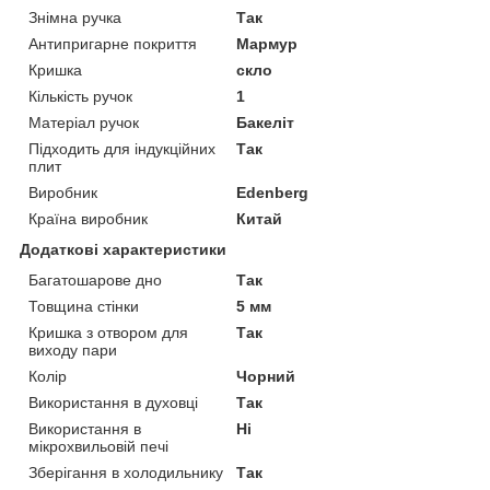
Знімна ручка
Так
Антипригарне покриття
Мармур
Кришка
скло
Кількість ручок
1
Матеріал ручок
Бакеліт
Підходить для індукційних
Так
плит
Виробник
Edenberg
Країна виробник
Китай
Додаткові характеристики
Багатошарове дно
Так
Товщина стінки
5 мм
Кришка з отвором для
Так
виходу пари
Колір
Чорний
Використання в духовці
Так
Використання в
Ні
мікрохвильовій печі
Зберігання в холодильнику
Так