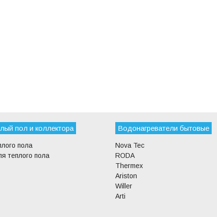
лый пол и коллектора
Водонагреватели бытовые
плого пола
Nova Tec
я теплого пола
RODA
Thermex
Ariston
Willer
Arti