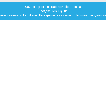
Сайт створений на маркетплейсі
Prom.ua
Продавець на Bigl.ua
Магазин сантехники Eurotherm |
Поскаржитися на контент
|
Політика конфіденційн