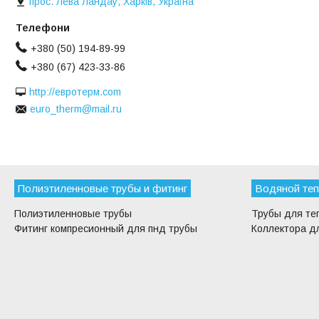
прос. Лева Ландау, Харків, Україна
+380 (50) 194-89-99
+380 (67) 423-33-86
http://евротерм.com
euro_therm@mail.ru
Полиэтиленновые трубы и фитинг
Водяной теп
Полиэтиленновые трубы
Трубы для те
Фитинг компресионный для пнд трубы
Коллектора дл