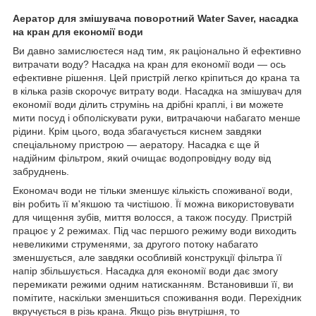
Аератор для змішувача поворотний Water Saver, насадка
на кран для економії води
Ви давно замислюєтеся над тим, як раціонально й ефективно
витрачати воду? Насадка на кран для економії води — ось
ефективне рішення. Цей пристрій легко кріпиться до крана та
в кілька разів скорочує витрату води. Насадка на змішувач для
економії води ділить струмінь на дрібні краплі, і ви можете
мити посуд і обполіскувати руки, витрачаючи набагато менше
рідини. Крім цього, вода збагачується киснем завдяки
спеціальному пристрою — аератору. Насадка є ще й
надійним фільтром, який очищає водопровідну воду від
забруднень.
Економач води не тільки зменшує кількість споживаної води,
він робить її м'якшою та чистішою. Її можна використовувати
для чищення зубів, миття волосся, а також посуду. Пристрій
працює у 2 режимах. Під час першого режиму води виходить
невеликими струменями, за другого потоку набагато
зменшується, але завдяки особливій конструкції фільтра її
напір збільшується. Насадка для економії води дає змогу
перемикати режими одним натисканням. Встановивши її, ви
помітите, наскільки зменшиться споживання води. Перехідник
вкручується в різь крана. Якщо різь внутрішня, то