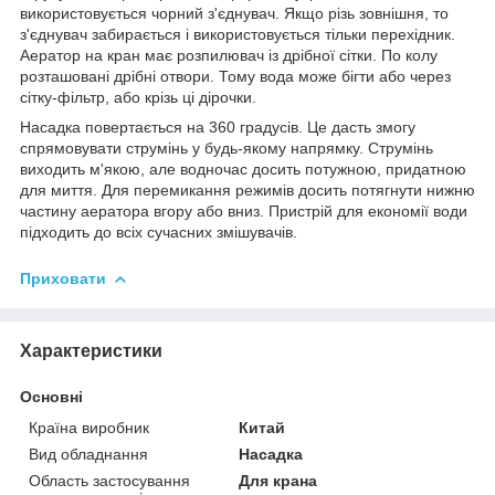
використовується чорний з'єднувач. Якщо різь зовнішня, то
з'єднувач забирається і використовується тільки перехідник.
Аератор на кран має розпилювач із дрібної сітки. По колу
розташовані дрібні отвори. Тому вода може бігти або через
сітку-фільтр, або крізь ці дірочки.
Насадка повертається на 360 градусів. Це дасть змогу
спрямовувати струмінь у будь-якому напрямку. Струмінь
виходить м'якою, але водночас досить потужною, придатною
для миття. Для перемикання режимів досить потягнути нижню
частину аератора вгору або вниз. Пристрій для економії води
підходить до всіх сучасних змішувачів.
Приховати
Характеристики
Основні
Країна виробник
Китай
Вид обладнання
Насадка
Область застосування
Для крана