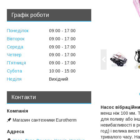
Графік роботи
Понеділок
09:00
17:00
Вівторок
09:00
17:00
Середа
09:00
17:00
Четвер
09:00
17:00
Пʼятниця
09:00
17:00
Субота
10:00
15:00
Неділя
Вихідний
Контакти
Насос вібраційн
менш ніж 100 мм. 
для поливу або інш
Магазин сантехники Eurotherm
невибагливості в р
год) і велика вис
тривалого часу. Н