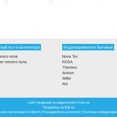
лый пол и коллектора
Водонагреватели бытовые
плого пола
Nova Tec
я теплого пола
RODA
Thermex
Ariston
Willer
Arti
Сайт створений на маркетплейсі
Prom.ua
Продавець на Bigl.ua
Магазин сантехники Eurotherm |
Поскаржитися на контент
|
Політика конфіденційн