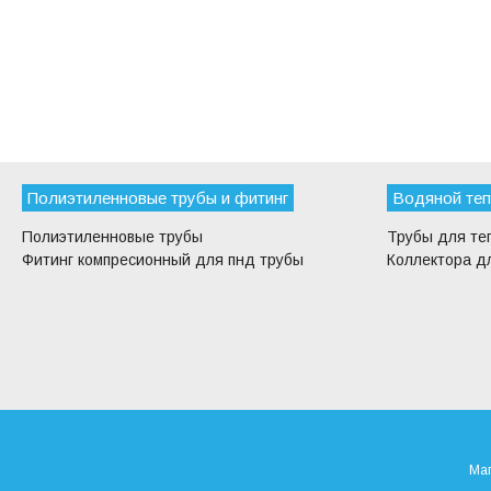
Полиэтиленновые трубы и фитинг
Водяной теп
Полиэтиленновые трубы
Трубы для те
Фитинг компресионный для пнд трубы
Коллектора дл