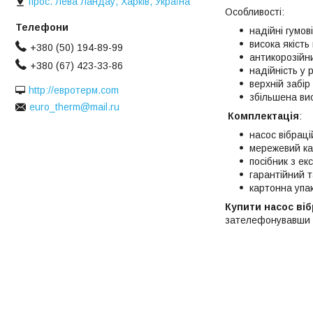
прос. Лева Ландау, Харків, Україна
Особливості:
надійні гумов
висока якість
+380 (50) 194-89-99
антикорозійни
+380 (67) 423-33-86
надійність у р
верхній забір
http://евротерм.com
збільшена ви
euro_therm@mail.ru
Комплектація
:
насос вібрац
мережевий ка
посібник з екс
гарантійний т
картонна упак
Купити насос ві
зателефонувавш