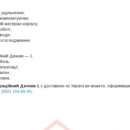
і ущільнення;
 комплектуючих;
й матеріал корпусу;
оботі;
 води;
сота подавання.
ійний Дачник — 1;
бель;
плуатації;
алон;
овка.
браційний Дачник 1
з доставкою по Україні ви можете, оформивши
и
(050) 194-89-99
,