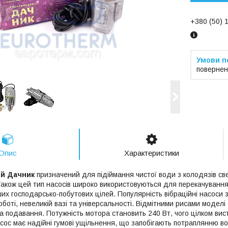
+380 (50) 
повернен
Опис
Характеристики
ий Дачник
призначений для підіймання чистої води з колодязів св
Також цей тип насосів широко використовуються для перекачування
их господарсько-побутових цілей. Популярність вібраційні насоси 
оботі, невеликій вазі та універсальності. Відмітними рисами моделі
ота подавання. Потужність мотора становить 240 Вт, чого цілком в
асос має надійні гумові ущільнення, що запобігають потраплянню в