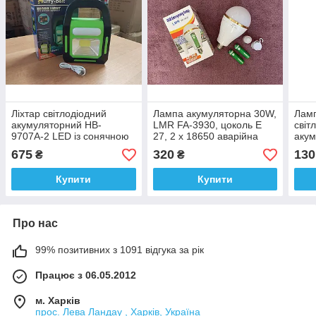
Ліхтар світлодіодний
Лампа акумуляторна 30W,
Ламп
акумуляторний HB-
LMR FA-3930, цоколь Е
світ
9707А-2 LED із сонячною
27, 2 x 18650 аварійна
акум
батареєю
лампа, світлодіодна LED-
1W +
675
320
130
₴
₴
лампа
соня
Купити
Купити
Про нас
99% позитивних з 1091 відгука за рік
Працює з 06.05.2012
м. Харків
прос. Лева Ландау , Харків, Україна