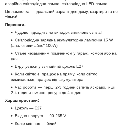
аварійна світлодіодна лампа, світлодіодна LED-лампа
Ця лампочка — ідеальний варіант для дому, квартири та не
тільки!
Переваги:
Чудово підходить на випадок вимкнень світла!
Світлодіодна зарядна акумуляторна лампочка 15 W
(аналог звичайної 100W)
Стане незамінним помічником у гаражі, коморі або на
дачі.
Вкручується у звичайний цоколь Е27!
Коли світло є, працює на пряму, коли світло
вимикається, працює від акумулятора!
Час роботи — перші 2-3 години світить яскраво, інші
2-4 години тьмяно, ресурс до 4 годин.
Характеристики:
Цоколь — Е27
Вхідна напруга — 90-265 V
Колір світіння — білий