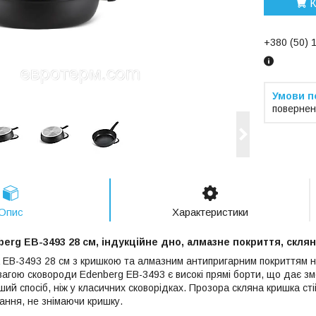
К
+380 (50) 
повернен
Опис
Характеристики
rg EB-3493 28 см, індукційне дно, алмазне покриття, скляна
а
EB-3493 28 см
з кришкою та алмазним антипригарним покриттям н
гою сковороди Edenberg EB-3493 є високі прямі борти, що дає змог
ший спосіб, ніж у класичних сковорідках. Прозора скляна кришка сті
ання, не знімаючи кришку.