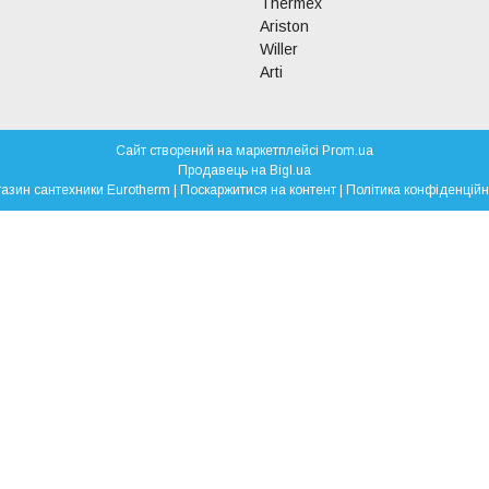
Thermex
Ariston
Willer
Arti
Сайт створений на маркетплейсі
Prom.ua
Продавець на Bigl.ua
Магазин сантехники Eurotherm |
Поскаржитися на контент
|
Політика конфіденційн