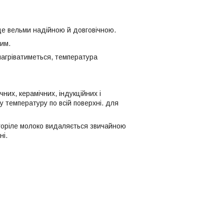
де вельми надійною й довговічною.
шим.
 нагріватиметься, температура
них, керамічних, індукційних і
у температуру по всій поверхні. для
горіле молоко видаляється звичайною
ні.