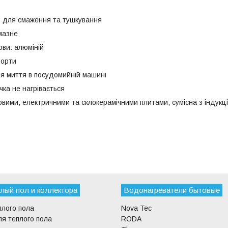
 для смаження та тушкування
мазне
ови: алюміній
борти
я миття в посудомийній машині
чка не нагрівається
овими, електричними та склокерамічними плитами, сумісна з індукц
лый пол и коллектора
Водонагреватели бытовые
плого пола
Nova Tec
я теплого пола
RODA