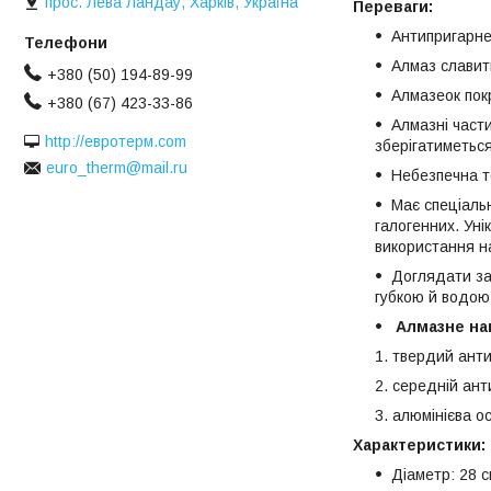
прос. Лева Ландау, Харків, Україна
Переваги:
Антипригарне
Алмаз славит
+380 (50) 194-89-99
Алмазеок пок
+380 (67) 423-33-86
Алмазні части
http://евротерм.com
зберігатиметься
euro_therm@mail.ru
Небезпечна т
Має спеціальн
галогенних. Уні
використання на
Доглядати за
губкою й водою.
Алмазне на
твердий анти
середній ант
алюмінієва о
Характеристики:
Діаметр: 28 с