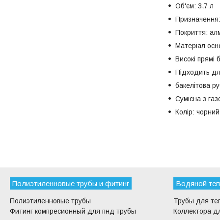
Об'єм: 3,7 л
Призначення:
Покриття: ал
Матеріал осн
Високі прямі 
Підходить дл
бакелітова ру
Сумісна з газ
Колір: чорний
Полиэтиленновые трубы и фитинг
Водяной теп
Полиэтиленновые трубы
Трубы для те
Фитинг компресионный для пнд трубы
Коллектора дл