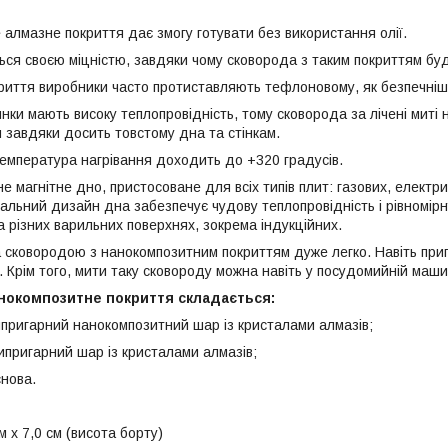
 алмазне покриття дає змогу готувати без використання олії.
ься своєю міцністю, завдяки чому сковорода з таким покриттям бу
риття виробники часто протиставляють тефлоновому, як безпечні
нки мають високу теплопровідність, тому сковорода за лічені миті
 завдяки досить товстому дна та стінкам.
емпература нагрівання доходить до +320 градусів.
е магнітне дно, пристосоване для всіх типів плит: газових, електрич
кальний дизайн дна забезпечує чудову теплопровідність і рівномірн
 різних варильних поверхнях, зокрема індукційних.
 сковородою з нанокомпозитним покриттям дуже легко. Навіть при
 Крім того, мити таку сковороду можна навіть у посудомийній маши
нокомпозитне покриття складається:
пригарний нанокомпозитний шар із кристалами алмазів;
ипригарний шар із кристалами алмазів;
снова.
м х 7,0 см (висота борту)