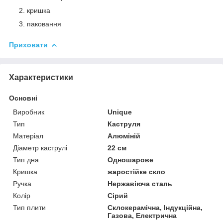
кришка
паковання
Приховати
Характеристики
Основні
Виробник
Unique
Тип
Каструля
Матеріал
Алюміній
Діаметр каструлі
22 см
Тип дна
Одношарове
Кришка
жаростійке скло
Ручка
Нержавіюча сталь
Колір
Сірий
Тип плити
Склокерамічна, Індукційна,
Газова, Електрична