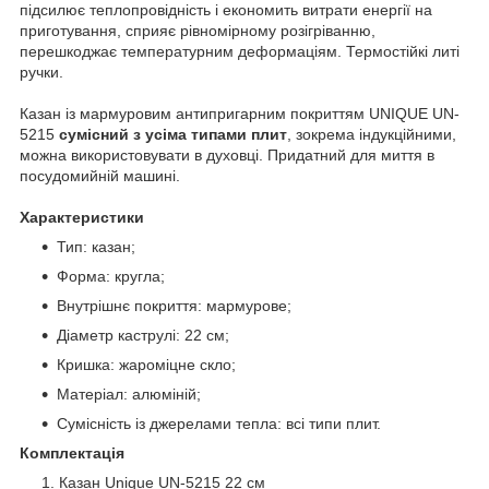
підсилює теплопровідність і економить витрати енергії на
приготування, сприяє рівномірному розігріванню,
перешкоджає температурним деформаціям. Термостійкі литі
ручки.
Казан із мармуровим антипригарним покриттям UNIQUE UN-
5215
сумісний з усіма типами плит
, зокрема індукційними,
можна використовувати в духовці. Придатний для миття в
посудомийній машині.
Характеристики
Тип: казан;
Форма: кругла;
Внутрішнє покриття: мармурове;
Діаметр каструлі: 22 см;
Кришка: жароміцне скло;
Матеріал: алюміній;
Сумісність із джерелами тепла: всі типи плит.
Комплектація
Казан Unique UN-5215 22 см