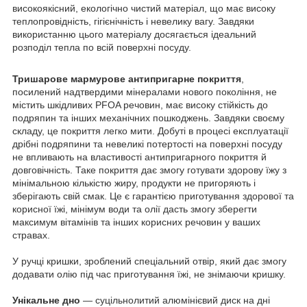
високоякісний, екологічно чистий матеріал, що має високу
теплопровідність, гігієнічність і невелику вагу. Завдяки
використанню цього матеріалу досягається ідеальний
розподіл тепла по всій поверхні посуду.
Тришарове мармурове антипригарне покриття
,
посилений надтвердими мінералами нового покоління, не
містить шкідливих PFOA речовин, має високу стійкість до
подряпин та інших механічних пошкоджень. Завдяки своєму
складу, це покриття легко мити. Добуті в процесі експлуатації
дрібні подряпини та невеликі потертості на поверхні посуду
не впливають на властивості антипригарного покриття й
довговічність. Таке покриття дає змогу готувати здорову їжу з
мінімальною кількістю жиру, продукти не пригоряють і
зберігають свій смак. Це є гарантією приготування здорової та
корисної їжі, мінімум води та олії дасть змогу зберегти
максимум вітамінів та інших корисних речовин у ваших
стравах.
У ручці кришки, зроблений спеціальний отвір, який дає змогу
додавати олію під час приготування їжі, не знімаючи кришку.
Унікальне дно
— суцільнолитий алюмінієвий диск на дні