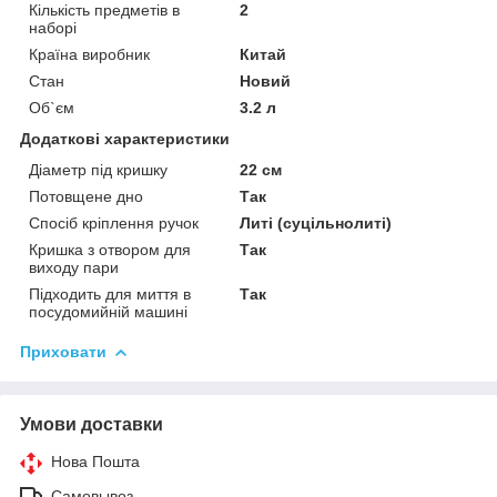
Кількість предметів в
2
наборі
Країна виробник
Китай
Стан
Новий
Об`єм
3.2 л
Додаткові характеристики
Діаметр під кришку
22 см
Потовщене дно
Так
Спосіб кріплення ручок
Литі (суцільнолиті)
Кришка з отвором для
Так
виходу пари
Підходить для миття в
Так
посудомийній машині
Приховати
Умови доставки
Нова Пошта
Самовывоз