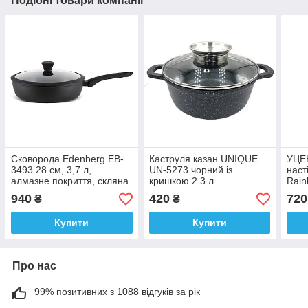
Подібні товари компанії
Сковорода Edenberg EB-
Каструля казан UNIQUE
УЦЕН
3493 28 см, 3,7 л,
UN-5273 чорний із
наст
алмазне покриття, скляна
кришкою 2.3 л
Rain
кришка, глибока
конф
940
420
720
₴
₴
сковорода
бало
2 ко
Купити
Купити
Про нас
99% позитивних з 1088 відгуків за рік