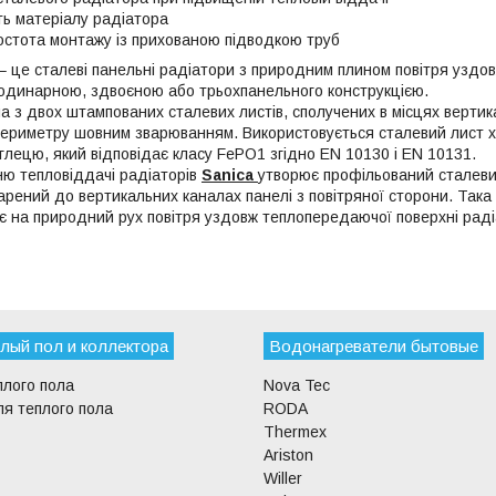
ть матеріалу радіатора
ростота монтажу із прихованою підводкою труб
– це сталеві панельні радіатори з природним плином повітря уздов
одинарною, здвоєною або трьохпанельного конструкцією.
а з двох штампованих сталевих листів, сполучених в місцях вертик
периметру шовним зварюванням. Використовується сталевий лист 
глецю, який відповідає класу FePO1 згідно EN 10130 і EN 10131.
ю тепловіддачі радіаторів
Sanica
утворює профільований сталеви
рений до вертикальних каналах панелі з повітряної сторони. Така 
є на природний рух повітря уздовж теплопередаючої поверхні раді
лый пол и коллектора
Водонагреватели бытовые
плого пола
Nova Tec
я теплого пола
RODA
Thermex
Ariston
Willer