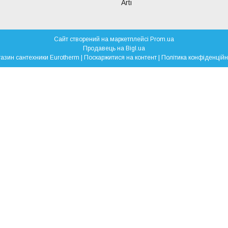
Arti
Сайт створений на маркетплейсі
Prom.ua
Продавець на Bigl.ua
Магазин сантехники Eurotherm |
Поскаржитися на контент
|
Політика конфіденційн