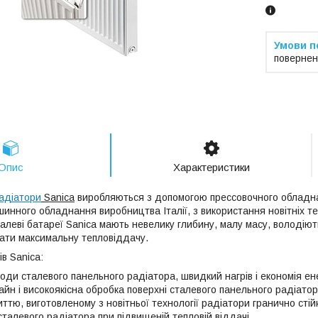
повернен
Опис
Характеристики
радіатори
Sanica
виробляються з допомогою прессовочного обладн
нного обладнання виробництва Італії, з використання новітніх тех
талеві батареї Sanica мають невелику глибину, малу масу, володію
ати максимальну тепловіддачу.
в Sanica:
оди сталевого панельного радіатора, швидкий нагрів і економія ене
айн і високоякісна обробка поверхні сталевого панельного радіато
ттю, виготовленому з новітньої технології радіатори гранично стійкі
сталевого радіатора при підвищеній тепловій віддачі