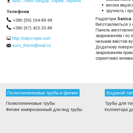
прос. Лева Ландау, Харків, Україна
висока міцніс
зручність і п
Радіатори
Sanica
+380 (50) 194-89-99
Виготовляються з 
+380 (67) 423-33-86
Панель виготовлен
зварюванням і по 
http://евротерм.com
низьким вмістом ву
euro_therm@mail.ru
Додаткову поверхн
зварюванням прива
сприятливо вплива
Полиэтиленновые трубы и фитинг
Водяной теп
Полиэтиленновые трубы
Трубы для те
Фитинг компресионный для пнд трубы
Коллектора дл