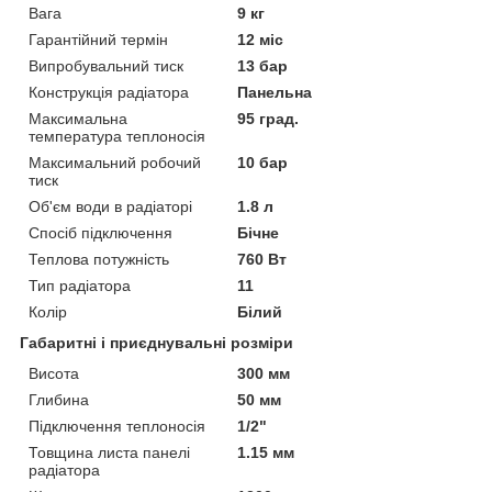
Вага
9 кг
Гарантійний термін
12 міс
Випробувальний тиск
13 бар
Конструкція радіатора
Панельна
Максимальна
95 град.
температура теплоносія
Максимальний робочий
10 бар
тиск
Об'єм води в радіаторі
1.8 л
Спосіб підключення
Бічне
Теплова потужність
760 Вт
Тип радіатора
11
Колір
Білий
Габаритні і приєднувальні розміри
Висота
300 мм
Глибина
50 мм
Підключення теплоносія
1/2"
Товщина листа панелі
1.15 мм
радіатора