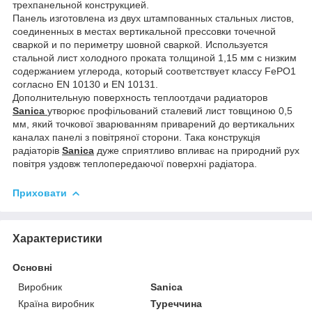
трехпанельной конструкцией.
Панель изготовлена из двух штампованных стальных листов,
соединенных в местах вертикальной прессовки точечной
сваркой и по периметру шовной сваркой. Используется
стальной лист холодного проката толщиной 1,15 мм с низким
содержанием углерода, который соответствует классу FePO1
согласно EN 10130 и EN 10131.
Дополнительную поверхность теплоотдачи радиаторов
Sanica
утворює профільований сталевий лист товщиною 0,5
мм, який точкової зварюванням приварений до вертикальних
каналах панелі з повітряної сторони. Така конструкція
радіаторів
Sanica
дуже сприятливо впливає на природний рух
повітря уздовж теплопередаючої поверхні радіатора.
Приховати
Характеристики
Основні
Виробник
Sanica
Країна виробник
Туреччина