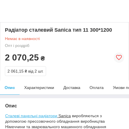
Радіатор сталевий Ѕапіса тип 11 300*1200
Немає в наявності
Опт і роздріб
2 070,25
₴
2 061,15 ₴
від 2 шт.
Опис
Характеристики
Доставка
Оплата
Умови п
Опис
Сталеві панельні радіатори
Sanica
виробляються з
допомогою прессовочного обладнання виробництва
Німеччини та зварювального машинного обладнання