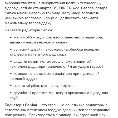
виробництва Італії, з використання новітніх технологій у
відповідності до стандартів BS, DIN EN 422. Сталеві батареї
Sanica мають невелику глибину, малу масу, володіють
незначною тепловою інерцією і дозволяють отримати
максимальну тепловіддачу.
Переваги радіаторів Sanica:
малий об'єм води сталевого панельного радіатора,
швидкий нагрів і економія енергії
сучасний дизайн і високоякісна обробка поверхні
сталевого панельного радіатора
завдяки покриттю, виготовленому з новітньої
технології радіатори гранично стійкі до ударів і корозії
компактність сталевого радіатора при підвищеній
тепловій віддачі
висока міцність матеріалу радіатора
зручність і простота монтажу із прихованою підводкою
труб
Радиаторы
Sanica
– это стальные панельные радиаторы с
естественным течением воздуха вдоль их теплопередающей
поверхности. Производяться с одинарной, сдвоенной или