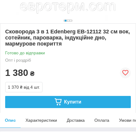
Сковорода 3 в 1 Edenberg EB-12112 32 см вок,
сотейник, пароварка, індукційне дно,
мармурове покриття
Готово до відправки
Опт і роздріб
1 380
₴
1 370 ₴
від 4 шт.
Купити
Опис
Характеристики
Доставка
Оплата
Умови п