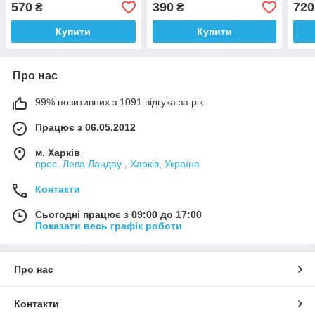
скляна кришка, глибока
мармурове покриття, без
скля
570
390
720
₴
₴
сковорода
кришки
сков
Купити
Купити
Про нас
99% позитивних з 1091 відгука за рік
Працює з 06.05.2012
м. Харків
прос. Лева Ландау , Харків, Україна
Контакти
Сьогодні працює з 09:00 до 17:00
Показати весь графік роботи
Про нас
Контакти