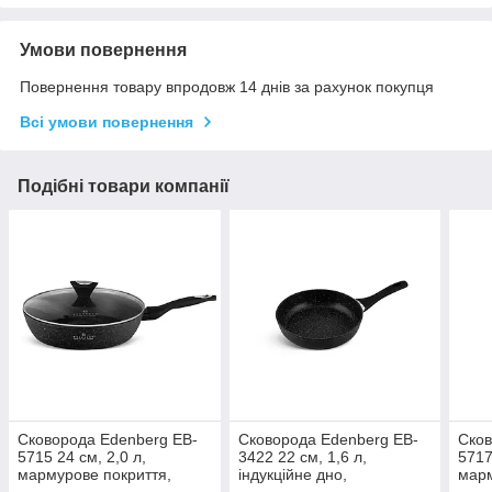
Умови повернення
Повернення товару впродовж 14 днів за рахунок покупця
Всі умови повернення
Подібні товари компанії
Сковорода Edenberg EB-
Сковорода Edenberg EB-
Сков
5715 24 см, 2,0 л,
3422 22 см, 1,6 л,
5717
мармурове покриття,
індукційне дно,
марм