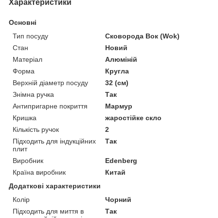
Характеристики
Основні
Тип посуду
Сковорода Вок (Wok)
Стан
Новий
Матеріал
Алюміній
Форма
Кругла
Верхній діаметр посуду
32 (см)
Знімна ручка
Так
Антипригарне покриття
Мармур
Кришка
жаростійке скло
Кількість ручок
2
Підходить для індукційних
Так
плит
Виробник
Edenberg
Країна виробник
Китай
Додаткові характеристики
Колір
Чорний
Підходить для миття в
Так