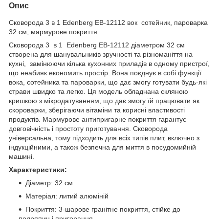
Опис
Сковорода 3 в 1 Edenberg EB-12112 вок сотейник, пароварка
32 см, мармурове покриття
Сковорода 3 в 1 Edenberg EB-12112 діаметром 32 см
створена для шанувальників зручності та різноманіття на
кухні, замінюючи кілька кухонних приладів в одному пристрої,
що неабияк економить простір. Вона поєднує в собі функції
вока, сотейника та пароварки, що дає змогу готувати будь-які
страви швидко та легко. Ця модель обладнана скляною
кришкою з мікродатуванням, що дає змогу їй працювати як
скороварки, зберігаючи вітаміни та корисні властивості
продуктів. Мармурове антипригарне покриття гарантує
довговічність і простоту приготування. Сковорода
універсальна, тому підходить для всіх типів плит, включно з
індукційними, а також безпечна для миття в посудомийній
машині.
Характеристики:
Діаметр: 32 см
Матеріал: литий алюміній
Покриття: 3-шарове гранітне покриття, стійке до
подряпин і пригорання