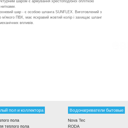
уктурним шаром є армування хрестоподібної опліткою
 нитками.
ерхневий шар - є особою шланга SUNFLEX. Виготовлений з
о м'якого ПВХ, має яскравий жовтий колір і захищає шланг
 механічних впливів.
лый пол и коллектора
Водонагреватели бытовые
плого пола
Nova Tec
я теплого пола
RODA