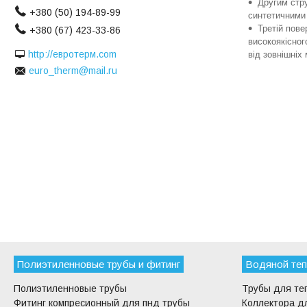
Другим стр
+380 (50) 194-89-99
синтетичними
Третій пов
+380 (67) 423-33-86
високоякісног
http://евротерм.com
від зовнішніх
euro_therm@mail.ru
Полиэтиленновые трубы и фитинг
Водяной теп
Полиэтиленновые трубы
Трубы для те
Фитинг компресионный для пнд трубы
Коллектора дл