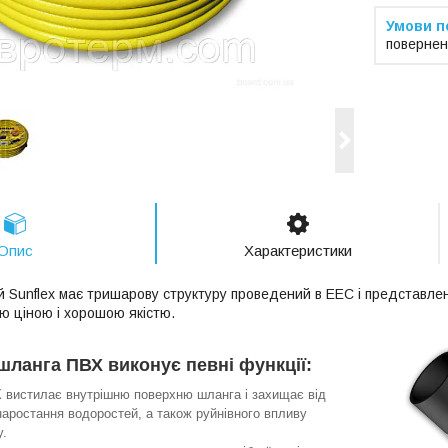
повернен
Опис
Характеристики
 Sunflex має тришарову структуру проведений в ЕЕС і представле
ю ціною і хорошою якістю.
шланга ПВХ виконує певні функції:
 вистилає внутрішню поверхню шланга і захищає від
наростання водоростей, а також руйнівного впливу
у.