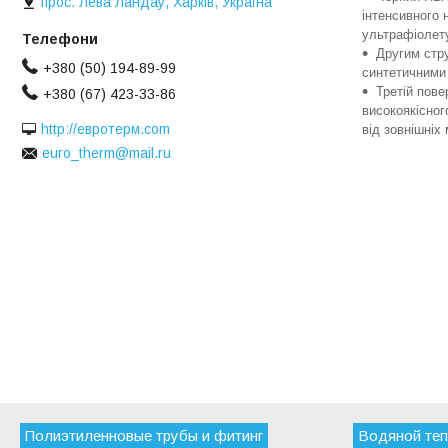
прос. Лева Ландау, Харків, Україна
інтенсивного 
ультрафіолет
Другим стр
+380 (50) 194-89-99
синтетичними
Третій пов
+380 (67) 423-33-86
високоякісног
http://евротерм.com
від зовнішніх
euro_therm@mail.ru
Полиэтиленновые трубы и фитинг
Водяной теп