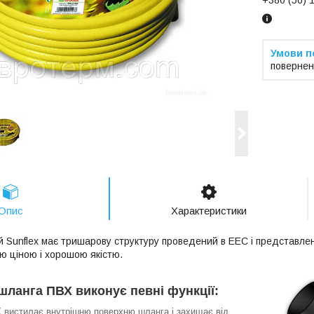
повернен
Опис
Характеристики
 Sunflex має тришарову структуру проведений в ЕЕС і представле
ю ціною і хорошою якістю.
шланга ПВХ виконує певні функції:
 вистилає внутрішню поверхню шланга і захищає від