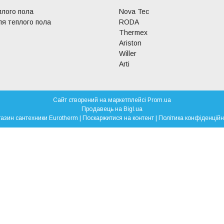
плого пола
Nova Tec
я теплого пола
RODA
Thermex
Ariston
Willer
Arti
Сайт створений на маркетплейсі
Prom.ua
Продавець на Bigl.ua
Магазин сантехники Eurotherm |
Поскаржитися на контент
|
Політика конфіденційн