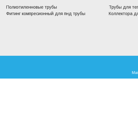
Полиэтиленновые трубы
Трубы для те
Фитинг компресионный для пнд трубы
Коллектора дл