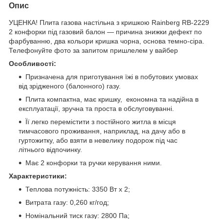
Опис
УЦЕНКА! Плита газова настільна з кришкою Rainberg RB-2229
2 конфорки під газовий балон — причина знижки дефект по
фарбуванню, два кольори кришка чорна, основа темно-сіра.
Телефонуйте фото за запитом пришлелем у вайбер
Особливості:
Призначена для приготування їжі в побутових умовах
від зрідженого (балонного) газу.
Плита компактна, має кришку, економна та надійна в
експлуатації, зручна та проста в обслуговуванні.
Її легко перемістити з постійного житла в місця
тимчасового проживання, наприклад, на дачу або в
гуртожитку, або взяти в невелику подорож під час
літнього відпочинку.
Має 2 конфорки та ручки керування ними.
Характеристики:
Теплова потужність: 3350 Вт х 2;
Витрата газу: 0,260 кг/год;
Номінальний тиск газу: 2800 Па;