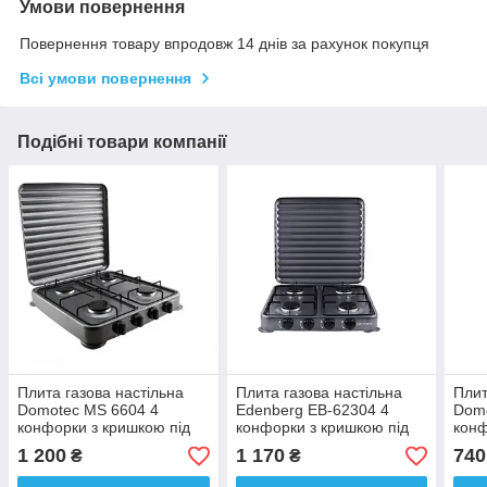
Умови повернення
Повернення товару впродовж 14 днів за рахунок покупця
Всі умови повернення
Подібні товари компанії
Плита газова настільна
Плита газова настільна
Плит
Domotec MS 6604 4
Edenberg EB-62304 4
Dom
конфорки з кришкою під
конфорки з кришкою під
кон
газовий балон
газовий балон
1 200
1 170
740
₴
₴