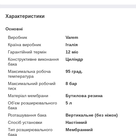
Характеристики
Основні
Виробник
Varem
Країна виробник
Італія
Гарантійний термін
12 міс
Конструктивне виконання
Циліндр
бака
Максимальна робоча
95 град.
температура
Максимальний робочий
8 бар
тиск
Матеріал мембрани
Бутилова резина
Об'єм розширювального
5 л
бака
Розташування бака
Вертикальне (без ніжок)
Спосіб установки
Настінний
Тип розширювального
Мембранний
бака