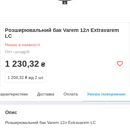
Розширювальний бак Varem 12л Extravarem
LC
Немає в наявності
Опт і роздріб
1 230,32
₴
1 204,32 ₴
від 2 шт.
арактеристики
Доставка
Оплата
Умови повернення
Опис
Розширювальний бак Varem 12л Extravarem LC