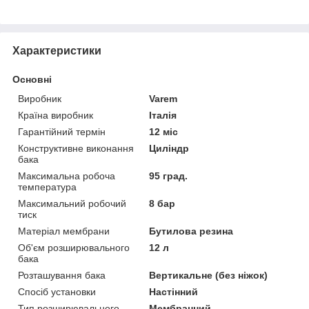
Характеристики
Основні
Виробник
Varem
Країна виробник
Італія
Гарантійний термін
12 міс
Конструктивне виконання
Циліндр
бака
Максимальна робоча
95 град.
температура
Максимальний робочий
8 бар
тиск
Матеріал мембрани
Бутилова резина
Об'єм розширювального
12 л
бака
Розташування бака
Вертикальне (без ніжок)
Спосіб установки
Настінний
Тип розширювального
Мембранний