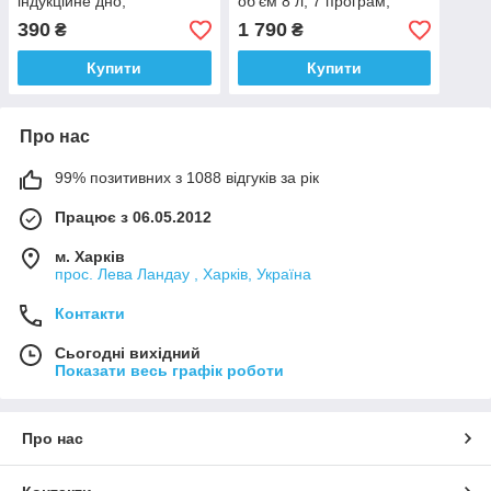
індукційне дно,
об'єм 8 л, 7 програм,
мармурове покриття, без
аерогриль
390
1 790
₴
₴
кришки
Купити
Купити
Про нас
99% позитивних з 1088 відгуків за рік
Працює з 06.05.2012
м. Харків
прос. Лева Ландау , Харків, Україна
Контакти
Сьогодні вихідний
Показати весь графік роботи
Про нас