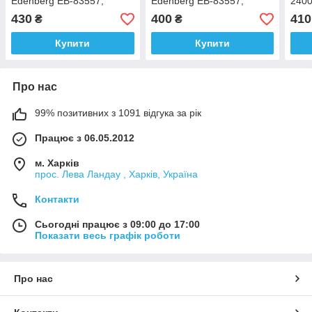
Edenberg EB-83557,
Edenberg EB-83557,
2400
скляний
скляний
квіт
430
400
410
₴
₴
Купити
Купити
Про нас
99% позитивних з 1091 відгука за рік
Працює з 06.05.2012
м. Харків
прос. Лева Ландау , Харків, Україна
Контакти
Сьогодні працює з 09:00 до 17:00
Показати весь графік роботи
Про нас