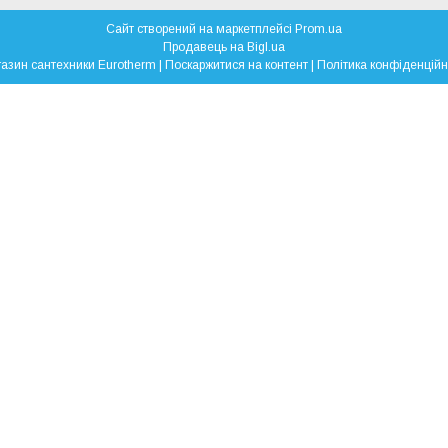
Сайт створений на маркетплейсі
Prom.ua
Продавець на Bigl.ua
Магазин сантехники Eurotherm |
Поскаржитися на контент
|
Політика конфіденційн