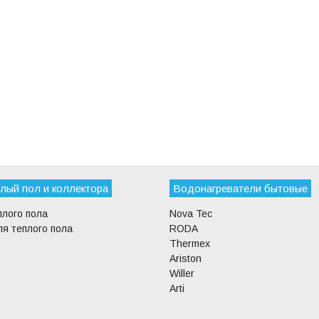
лый пол и коллектора
Водонагреватели бытовые
плого пола
Nova Tec
я теплого пола
RODA
Thermex
Ariston
Willer
Arti