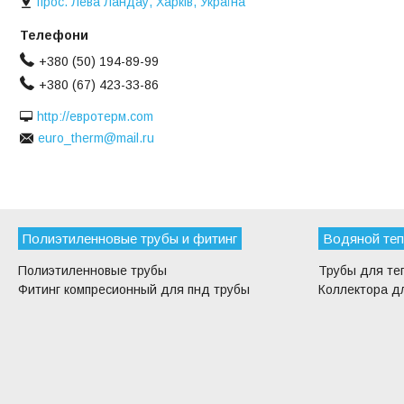
прос. Лева Ландау, Харків, Україна
+380 (50) 194-89-99
+380 (67) 423-33-86
http://евротерм.com
euro_therm@mail.ru
Полиэтиленновые трубы и фитинг
Водяной теп
Полиэтиленновые трубы
Трубы для те
Фитинг компресионный для пнд трубы
Коллектора дл