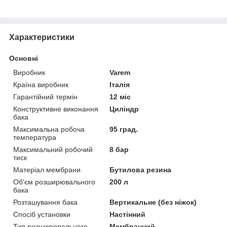
Характеристики
Основні
Виробник
Varem
Країна виробник
Італія
Гарантійний термін
12 міс
Конструктивне виконання
Циліндр
бака
Максимальна робоча
95 град.
температура
Максимальний робочий
8 бар
тиск
Матеріал мембрани
Бутилова резина
Об'єм розширювального
200 л
бака
Розташування бака
Вертикальне (без ніжок)
Спосіб установки
Настінний
Тип розширювального
Мембранний