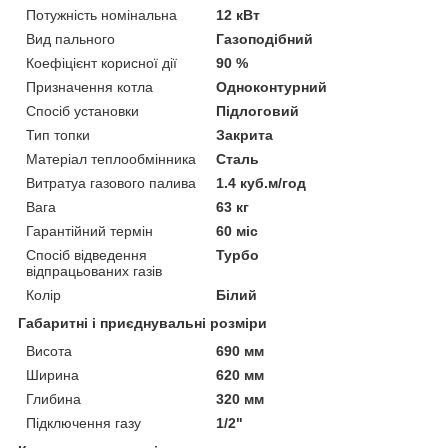
Потужність номінальна
12 кВт
Вид пального
Газоподібний
Коефіцієнт корисної дії
90 %
Призначення котла
Одноконтурний
Спосіб установки
Підлоговий
Тип топки
Закрита
Матеріал теплообмінника
Сталь
Витратуа газового палива
1.4 куб.м/год
Вага
63 кг
Гарантійний термін
60 міс
Спосіб відведення
Турбо
відпрацьованих газів
Колір
Білий
Габаритні і приєднувальні розміри
Висота
690 мм
Ширина
620 мм
Глибина
320 мм
Підключення газу
1/2"