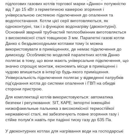
підлогових газових котлів торгової марки «Данко» потужністю
від 7 до 15 кВт з герметичною камерою згоряння і
універсальною системою підключення до опалення та
водопостачання. Котли цієї серії виготовляються, як
одноконтурні, так і з функцією водонагріву (двоконтурні).
Основний зварний трубчастий теплообмінник виготовляється
з високоякісної сталі товщиною 3 мм. Парапетні газові котли
Данко є бездымоходными котлами тому їх можна
використовувати в приміщеннях, де немає підключення до
димоходу. Особливістю моделей парапетних котлів Данко
полягає в тому, що вони мають універсальне підключення, що
значно спрощує монтаж, економить місце в приміщенні і
чудово впишеться в інтер'єр будь-якого приміщення.
Універсальність підключення полягає у відведенні патрубків
під'єднання котла до системи опалення і ГВП на обидві
сторони пристрою.
Для комплектації котлів використовуються: автоматика
безпеки і регулювання: SIT, КАРЕ; імпортні інжекційні
низкофакельные пальника з високоякісної термостійкої
нержавіючої сталі, які забезпечують повне згоряння газу і
стійке полум'я навіть при падінні тиску газу до 635 Па.
У двоконтурних котлах для нагрівання води на господарські