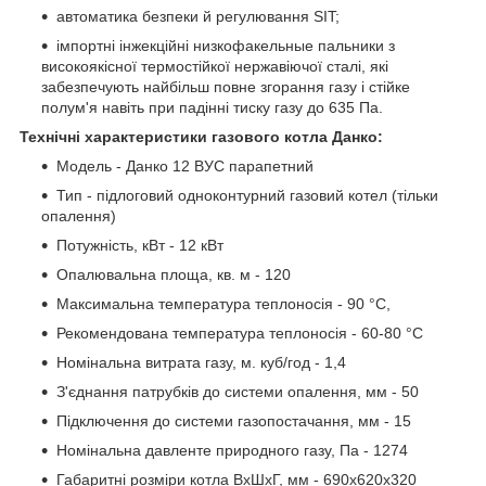
автоматика безпеки й регулювання SIT;
імпортні інжекційні низкофакельные пальники з
високоякісної термостійкої нержавіючої сталі, які
забезпечують найбільш повне згорання газу і стійке
полум'я навіть при падінні тиску газу до 635 Па.
Технічні характеристики газового котла Данко:
Модель - Данко 12 ВУС парапетний
Тип - підлоговий одноконтурний газовий котел (тільки
опалення)
Потужність, кВт - 12 кВт
Опалювальна площа, кв. м - 120
Максимальна температура теплоносія - 90 °С,
Рекомендована температура теплоносія - 60-80 °С
Номінальна витрата газу, м. куб/год - 1,4
З'єднання патрубків до системи опалення, мм - 50
Підключення до системи газопостачання, мм - 15
Номінальна давленте природного газу, Па - 1274
Габаритні розміри котла ВхШхГ, мм - 690х620х320