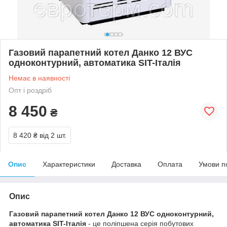
Газовий парапетний котел Данко 12 ВУС
одноконтурний, автоматика SIT-Італія
Немає в наявності
Опт і роздріб
8 450
₴
8 420 ₴
від 2 шт.
Опис
Характеристики
Доставка
Оплата
Умови п
Опис
Газовий парапетний котел Данко 12 ВУС одноконтурний,
автоматика SIT-Італія
- це поліпшена серія побутових