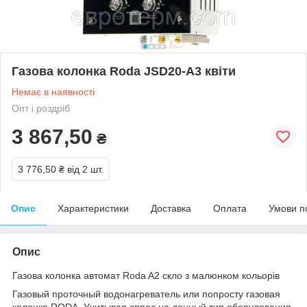
Газова колонка Roda JSD20-A3 квіти
Немає в наявності
Опт і роздріб
3 867,50
₴
3 776,50 ₴
від 2 шт.
Опис
Характеристики
Доставка
Оплата
Умови п
Опис
Газова колонка автомат Roda A2 скло з малюнком кольорів
Газовый проточный водонагреватель или попросту газовая
колонка RODA. Учитывая спрос на данный тип оборудования,