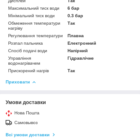
Дисплей
Так
Максимальний тиск води
6 бар
Мінімальний тиск води
0.3 бар
Обмеження температури
Так
нагріву
Регулювання температури
Плавна
Розпал пальника
Електронний
Спосіб подачі води
Напірний
Управління
Гідравлічне
водонагрівачем
Прискорений нагрів
Так
Приховати
Умови доставки
Нова Пошта
Самовывоз
Всі умови доставки