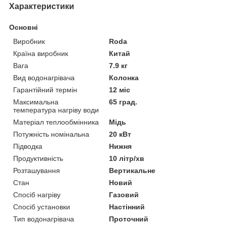
Характеристики
Основні
Виробник
Roda
Країна виробник
Китай
Вага
7.9 кг
Вид водонагрівача
Колонка
Гарантійний термін
12 міс
Максимальна
65 град.
температура нагріву води
Матеріал теплообмінника
Мідь
Потужність номінальна
20 кВт
Підводка
Нижня
Продуктивність
10 літр/хв
Розташування
Вертикальне
Стан
Новий
Спосіб нагріву
Газовий
Спосіб установки
Настінний
Тип водонагрівача
Проточний