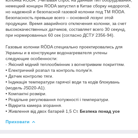
немецкий концерн RODA запустил в Китае сборку недорогой,
но надежной и безопасной газовой колонки под ТМ RÖDA.
Безопасность превыше всего – основной лозунг этой
продукции. Время аварийного отключения колонки, за счет
высококачественных датчиков, составляет всего 30 секунд,
при нормированных 60 сек (согласно ДСТУ 2356-94).
Газовые колонки RÖDA специально проектировались для
Украины и в конструкции водонагревателя учтены
следующие особенности:
- Якісний мідний теплообмінник з вогнетривким покриттям.
• Електричний розпал та контроль полум'я.
• Датчик контролю тяги.
• Індикація температури гарячої води та кодів блокувань
(модель JSD20-А1).
• Компактні розміри.
• Роздільне регулювання потужності і температури.
• Відкрита камера згорання.
• Живлення від двох батарей 1,5 Ст.
Безпека понад усе
Приховати