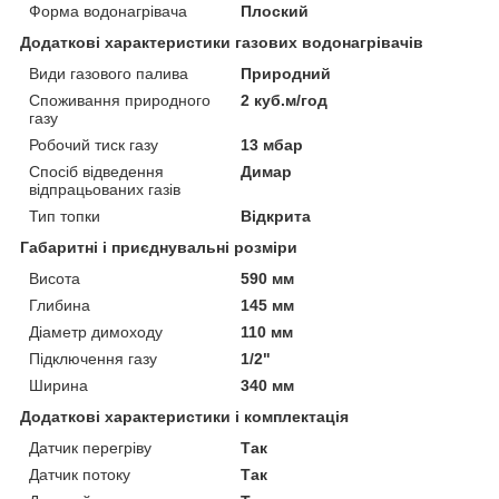
Форма водонагрівача
Плоский
Додаткові характеристики газових водонагрівачів
Види газового палива
Природний
Споживання природного
2 куб.м/год
газу
Робочий тиск газу
13 мбар
Спосіб відведення
Димар
відпрацьованих газів
Тип топки
Відкрита
Габаритні і приєднувальні розміри
Висота
590 мм
Глибина
145 мм
Діаметр димоходу
110 мм
Підключення газу
1/2"
Ширина
340 мм
Додаткові характеристики і комплектація
Датчик перегріву
Так
Датчик потоку
Так