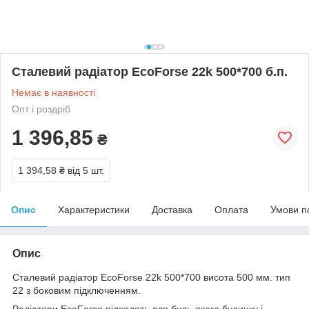
Сталевий радіатор EcoForse 22k 500*700 б.п.
Немає в наявності
Опт і роздріб
1 396,85
₴
1 394,58 ₴
від 5 шт.
Опис
Характеристики
Доставка
Оплата
Умови п
Опис
Сталевий радіатор EcoForse 22k 500*700 висота 500 мм. тип
22 з боковим підключенням.
Радіатори EcoForse підходять для будь-якого будинку і