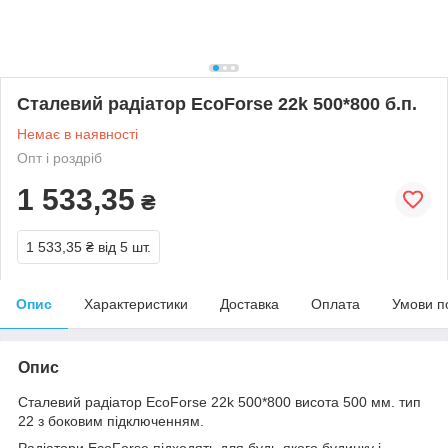
Сталевий радіатор EcoForse 22k 500*800 б.п.
Немає в наявності
Опт і роздріб
1 533,35
₴
1 533,35 ₴
від 5 шт.
Опис
Характеристики
Доставка
Оплата
Умови п
Опис
Сталевий радіатор EcoForse 22k 500*800 висота 500 мм. тип
22 з боковим підключенням.
Радіатори EcoForse підходять для будь-якого будинку і