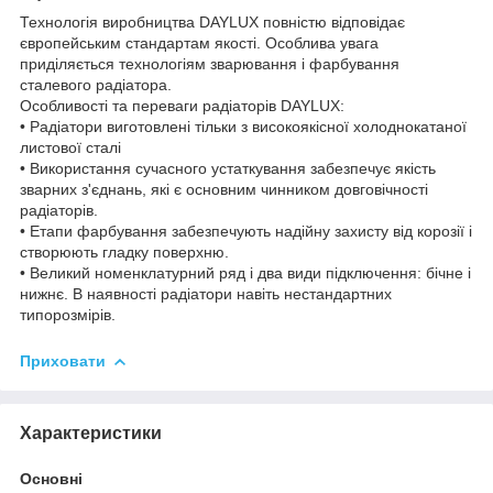
Технологія виробництва DAYLUX повністю відповідає
європейським стандартам якості. Особлива увага
приділяється технологіям зварювання і фарбування
сталевого радіатора.
Особливості та переваги радіаторів DAYLUX:
• Радіатори виготовлені тільки з високоякісної холоднокатаної
листової сталі
• Використання сучасного устаткування забезпечує якість
зварних з'єднань, які є основним чинником довговічності
радіаторів.
• Етапи фарбування забезпечують надійну захисту від корозії і
створюють гладку поверхню.
• Великий номенклатурний ряд і два види підключення: бічне і
нижнє. В наявності радіатори навіть нестандартних
типорозмірів.
Приховати
Характеристики
Основні