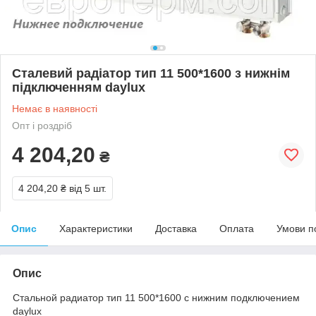
Сталевий радіатор тип 11 500*1600 з нижнім
підключенням daylux
Немає в наявності
Опт і роздріб
4 204,20
₴
4 204,20 ₴
від 5 шт.
Опис
Характеристики
Доставка
Оплата
Умови п
Опис
Стальной радиатор тип 11 500*1600 с нижним подключением
daylux