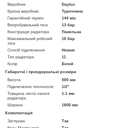
Виробник
Daylux
Країна виробник
Туреччина
Гарантійний термін
144 міс
Випробувальний тиск
13 бар
Конструкція радіатора
Панельна
Максимальний робочий
10 бар
тиск
Спосіб підключення
Нижня
Тип радіатора
11
Колір
Білий
Габаритні і приєднувальні розміри
Висота
500 мм
Підключення теплоносія
1/2"
Товщина листа панелі
1.1 мм
радіатора
Ширина
1600 мм
Комплектація
Заглушка
Так
Кран Маєвського
Так