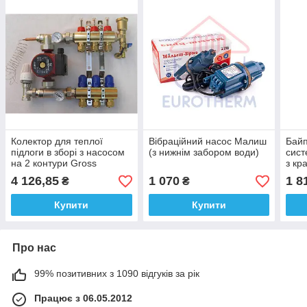
Колектор для теплої
Вібраційний насос Малиш
Байп
підлоги в зборі з насосом
(з нижнім забором води)
сист
на 2 контури Gross
з кр
4 126,85
1 070
1 8
₴
₴
Купити
Купити
Про нас
99% позитивних з 1090 відгуків за рік
Працює з 06.05.2012