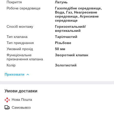
Покриття
Латунь
Робоче середовище
Газоподібне середовище,
Вода, Газ, Неагресивне
середовище, Агресивне
середовище
Спосіб монтажу
Горизонтальний/
вертикальний
Тип клапана
Тарілчастий
Тип приєднання
Різьбове
Умовний прохід
50 мм
Функціональне
Зворотний клапан
призначення клапана
Колір
Золотистий
Приховати
Умови доставки
Нова Пошта
Самовывоз