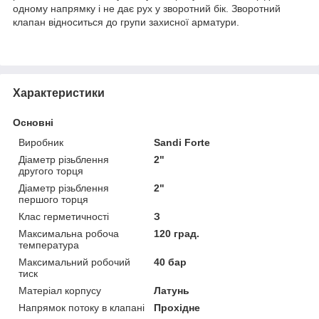
одному напрямку і не дає рух у зворотний бік. Зворотний
клапан відноситься до групи захисної арматури.
Характеристики
Основні
Виробник
Sandi Forte
Діаметр різьблення
2"
другого торця
Діаметр різьблення
2"
першого торця
Клас герметичності
З
Максимальна робоча
120 град.
температура
Максимальний робочий
40 бар
тиск
Матеріал корпусу
Латунь
Напрямок потоку в клапані
Прохідне