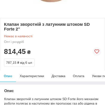
Клапан зворотній з латунним штоком SD
Forte 2"
Немає в наявності
Опт і роздріб
814,45
₴
787,15 ₴
від 6 шт.
Опис
Характеристики
Доставка
Оплата
Умови п
Опис
Клапан зворотній з латунним штоком SD Forte його механізм
роботи полягає в наступному він пропускає газ або рідина в