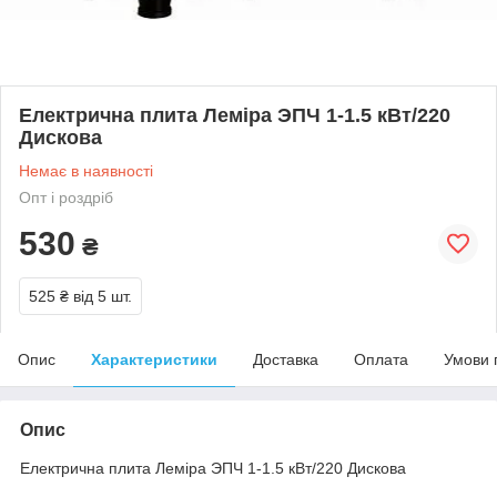
Електрична плита Леміра ЭПЧ 1-1.5 кВт/220
Дискова
Немає в наявності
Опт і роздріб
530
₴
525 ₴
від 5 шт.
Опис
Характеристики
Доставка
Оплата
Умови 
Опис
Електрична плита Леміра ЭПЧ 1-1.5 кВт/220 Дискова