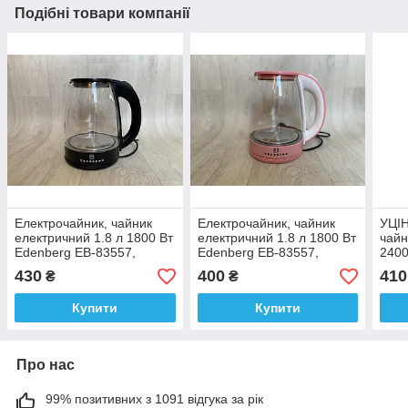
Подібні товари компанії
Електрочайник, чайник
Електрочайник, чайник
УЦІН
електричний 1.8 л 1800 Вт
електричний 1.8 л 1800 Вт
чайн
Edenberg EB-83557,
Edenberg EB-83557,
2400
скляний
скляний
квіт
430
400
410
₴
₴
Купити
Купити
Про нас
99% позитивних з 1091 відгука за рік