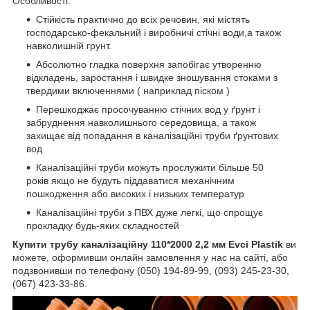
Особливості:
Стійкість практично до всіх речовин, які містять
господарсько-фекальний і виробничі стічні води,а також
навколишній грунт.
Абсолютно гладка поверхня запобігає утворенню
відкладень, заростання і швидке зношування стоками з
твердими включеннями ( наприклад піском )
Перешкоджає просочуванню стічних вод у ґрунт і
забруднення навколишнього середовища, а також
захищає від попадання в каналізаційні труби ґрунтових
вод
Каналізаційні труби можуть прослужити більше 50
років якщо не будуть піддаватися механічним
пошкодження або високих і низьких температур
Каналізаційні труби з ПВХ дуже легкі, що спрощує
прокладку будь-яких складностей
Купити трубу каналізаційну 110*2000 2,2 мм Evci Plastik
ви
можете, оформивши онлайн замовлення у нас на сайті, або
подзвонивши по телефону (050) 194-89-99, (093) 245-23-30,
(067) 423-33-86.