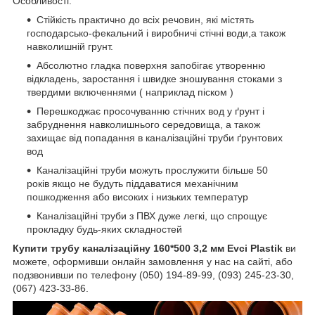
Особливості:
Стійкість практично до всіх речовин, які містять
господарсько-фекальний і виробничі стічні води,а також
навколишній грунт.
Абсолютно гладка поверхня запобігає утворенню
відкладень, заростання і швидке зношування стоками з
твердими включеннями ( наприклад піском )
Перешкоджає просочуванню стічних вод у ґрунт і
забруднення навколишнього середовища, а також
захищає від попадання в каналізаційні труби ґрунтових
вод
Каналізаційні труби можуть прослужити більше 50
років якщо не будуть піддаватися механічним
пошкодження або високих і низьких температур
Каналізаційні труби з ПВХ дуже легкі, що спрощує
прокладку будь-яких складностей
Купити трубу каналізаційну 160*500 3,2 мм Evci Plastik
ви
можете, оформивши онлайн замовлення у нас на сайті, або
подзвонивши по телефону (050) 194-89-99, (093) 245-23-30,
(067) 423-33-86.