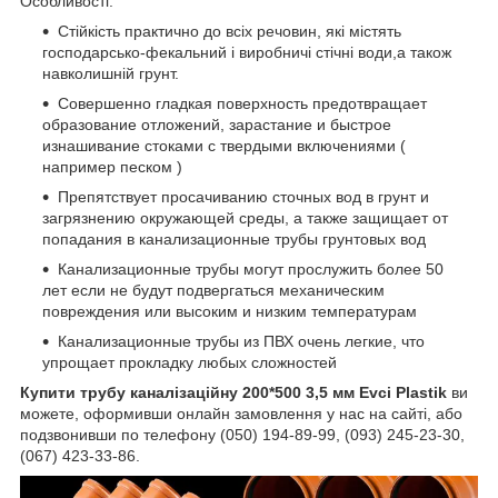
Особливості:
Стійкість практично до всіх речовин, які містять
господарсько-фекальний і виробничі стічні води,а також
навколишній грунт.
Совершенно гладкая поверхность предотвращает
образование отложений, зарастание и быстрое
изнашивание стоками с твердыми включениями (
например песком )
Препятствует просачиванию сточных вод в грунт и
загрязнению окружающей среды, а также защищает от
попадания в канализационные трубы грунтовых вод
Канализационные трубы могут прослужить более 50
лет если не будут подвергаться механическим
повреждения или высоким и низким температурам
Канализационные трубы из ПВХ очень легкие, что
упрощает прокладку любых сложностей
Купити трубу каналізаційну 200*500 3,5 мм Evci Plastik
ви
можете, оформивши онлайн замовлення у нас на сайті, або
подзвонивши по телефону (050) 194-89-99, (093) 245-23-30,
(067) 423-33-86.