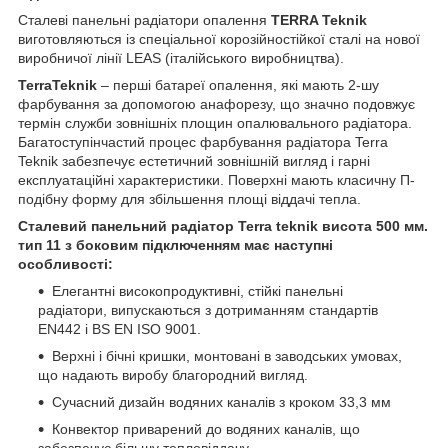
Сталеві панельні радіатори опалення
TERRA Teknik
виготовляються із спеціальної корозійностійкої сталі на нової
виробничої лінії LEAS (італійського виробництва).
TerraTeknik
– перші батареї опалення, які мають 2-шу
фарбування за допомогою анафорезу, що значно подовжує
термін служби зовнішніх площин опалювального радіатора.
Багатоступінчастий процес фарбування радіатора Terra
Teknik забезпечує естетичний зовнішній вигляд і гарні
експлуатаційні характеристики. Поверхні мають класичну П-
подібну форму для збільшення площі віддачі тепла.
Сталевий панельний радіатор Terra teknik висота 500 мм.
тип 11 з боковим підключенням має наступні
особливості:
Елегантні високопродуктивні, стійкі панельні
радіатори, випускаються з дотриманням стандартів
EN442 і BS EN ISO 9001.
Верхні і бічні кришки, монтовані в заводських умовах,
що надають виробу благородний вигляд.
Сучасний дизайн водяних каналів з кроком 33,3 мм
Конвектор приварений до водяних каналів, що
забезпечує більшу тепловіддачу.