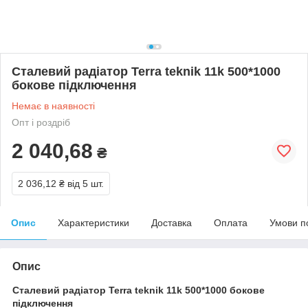
Сталевий радіатор Terra teknik 11k 500*1000
бокове підключення
Немає в наявності
Опт і роздріб
2 040,68
₴
2 036,12 ₴
від 5 шт.
Опис
Характеристики
Доставка
Оплата
Умови п
Опис
Сталевий радіатор Terra teknik 11k 500*1000 бокове
підключення