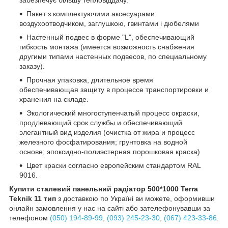
Пакет з комплектуючими аксесуарами:
воздухоотводчиком, заглушкою, гвинтами і дюбелями
Настенный подвес в форме "L", обеспечивающий
гибкость монтажа (имеется возможность снабжения
другими типами настенных подвесов, по специальному
заказу).
Прочная упаковка, длительное время
обеспечивающая защиту в процессе транспортировки и
хранения на складе.
Экологический многоступенчатый процесс окраски,
продлевающий срок службы и обеспечивающий
элегантный вид изделия (очистка от жира и процесс
железного фосфатирования; грунтовка на водной
основе; эпоксидно-полиэстерная порошковая краска)
Цвет краски согласно европейским стандартом RAL
9016.
Купити сталевий панельний радіатор 500*1000 Terra
Teknik 11 тип
з доставкою по Україні ви можете, оформивши
онлайн замовлення у нас на сайті або зателефонувавши за
телефоном
(050) 194-89-99
,
(093) 245-23-30
,
(067) 423-33-86
.