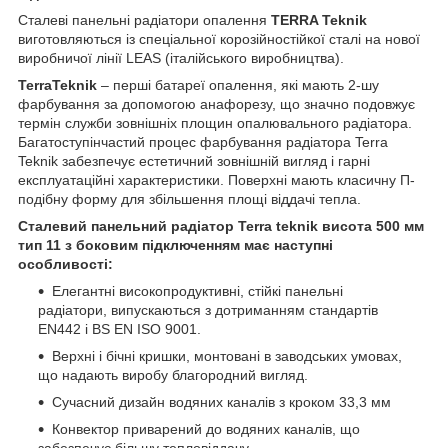
Сталеві панельні радіатори опалення
TERRA Teknik
виготовляються із спеціальної корозійностійкої сталі на нової
виробничої лінії LEAS (італійського виробництва).
TerraTeknik
– перші батареї опалення, які мають 2-шу
фарбування за допомогою анафорезу, що значно подовжує
термін служби зовнішніх площин опалювального радіатора.
Багатоступінчастий процес фарбування радіатора Terra
Teknik забезпечує естетичний зовнішній вигляд і гарні
експлуатаційні характеристики. Поверхні мають класичну П-
подібну форму для збільшення площі віддачі тепла.
Сталевий панельний радіатор Terra teknik висота 500 мм
тип 11 з боковим підключенням має наступні
особливості:
Елегантні високопродуктивні, стійкі панельні
радіатори, випускаються з дотриманням стандартів
EN442 і BS EN ISO 9001.
Верхні і бічні кришки, монтовані в заводських умовах,
що надають виробу благородний вигляд.
Сучасний дизайн водяних каналів з кроком 33,3 мм
Конвектор приварений до водяних каналів, що
забезпечує більшу тепловіддачу.