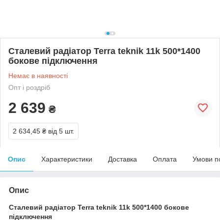
Сталевий радіатор Terra teknik 11k 500*1400
бокове підключення
Немає в наявності
Опт і роздріб
2 639
₴
2 634,45 ₴
від 5 шт.
Опис
Характеристики
Доставка
Оплата
Умови п
Опис
Сталевий радіатор Terra teknik 11k 500*1400 бокове
підключення