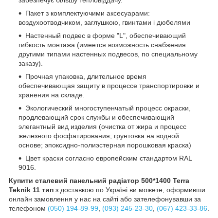
Пакет з комплектуючими аксесуарами:
воздухоотводчиком, заглушкою, гвинтами і дюбелями
Настенный подвес в форме "L", обеспечивающий
гибкость монтажа (имеется возможность снабжения
другими типами настенных подвесов, по специальному
заказу).
Прочная упаковка, длительное время
обеспечивающая защиту в процессе транспортировки и
хранения на складе.
Экологический многоступенчатый процесс окраски,
продлевающий срок службы и обеспечивающий
элегантный вид изделия (очистка от жира и процесс
железного фосфатирования; грунтовка на водной
основе; эпоксидно-полиэстерная порошковая краска)
Цвет краски согласно европейским стандартом RAL
9016.
Купити сталевий панельний радіатор 500*1400 Terra
Teknik 11 тип
з доставкою по Україні ви можете, оформивши
онлайн замовлення у нас на сайті або зателефонувавши за
телефоном
(050) 194-89-99
,
(093) 245-23-30
,
(067) 423-33-86
.