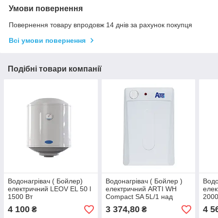
Умови повернення
Повернення товару впродовж 14 днів за рахунок покупця
Всі умови повернення
Подібні товари компанії
Водонагрівач ( Бойлер)
Водонагрівач ( Бойлер )
Водо
електричний LEOV EL 50 l
електричний ARTI WH
елек
1500 Вт
Compact SA 5L/1 над
2000
мийку
4 100
3 374,80
4 5
₴
₴