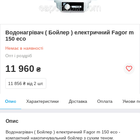
Водонагрівач ( Бойлер ) електричний Fagor m
150 eco
Немає в наявності
Опт і роздріб
11 960
₴
11 856 ₴
від 2 шт.
Опис
Характеристики
Доставка
Оплата
Умови п
Опис
Водонагрівач ( Бойлер ) електричний Fagor m 150 eco
-
компактний накопичувальний бойлер з сухим теном.