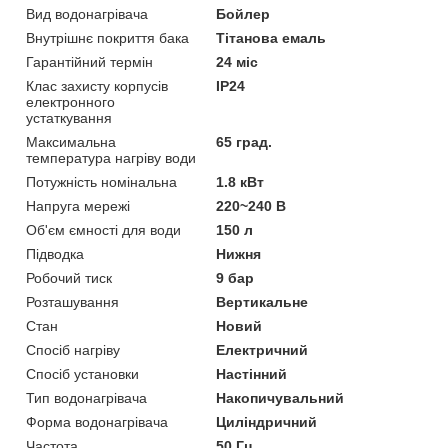
Вид водонагрівача
Бойлер
Внутрішнє покриття бака
Тітанова емаль
Гарантійний термін
24 міс
Клас захисту корпусів
IP24
електронного
устаткування
Максимальна
65 град.
температура нагріву води
Потужність номінальна
1.8 кВт
Напруга мережі
220~240 В
Об'єм ємності для води
150 л
Підводка
Нижня
Робочий тиск
9 бар
Розташування
Вертикальне
Стан
Новий
Спосіб нагріву
Електричний
Спосіб установки
Настінний
Тип водонагрівача
Накопичувальний
Форма водонагрівача
Циліндричний
Частота
50 Гц