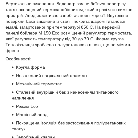
Вертикальне виконання. Водонагрівач не боїться перегріву,
так як оснащений термозапобіжником, який в разі чого вимкне
пристрій. Анод ефективно запобігає появі корозії. Внутрішня
поверхня бака виконана із сталі і покрита шаром титанової
емалі, загартованої при температурі 850 C. На передній
панелі бойлера M 150 Eco розміщений регулятор термостата,
якої регулюють температуру від 30 до 70 С. Форма кругла.
Теплоізоляція зроблена поліуретановою піною, що не містить
фреон.
Особливості:
Кругла форма
Незалежний нагрівальний елемент
Механічний термостат
Сталевий внутрішній бак з нанесенням титанового
напилення
Режим Eco
Магнієвий анод
Покращена ізоляція без застосування поліуретанових
сполук
Запобіжний клапан