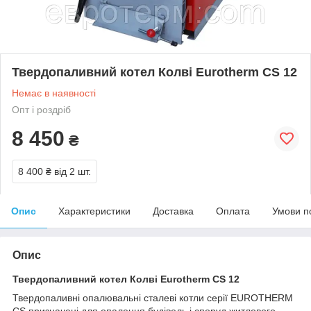
Твердопаливний котел Колві Eurotherm CS 12
Немає в наявності
Опт і роздріб
8 450
₴
8 400 ₴
від 2 шт.
Опис
Характеристики
Доставка
Оплата
Умови п
Опис
Твердопаливний котел Колві Eurotherm CS 12
Твердопаливні опалювальні сталеві котли серії EUROTHERM
CS призначені для опалення будівель і споруд житлового,