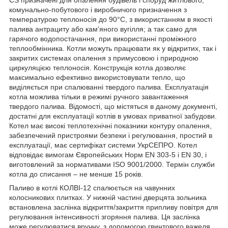
комунально-побутового і виробничого призначення з
температурою теплоносія до 90°С, з використанням в якості
палива антрациту або кам'яного вугілля; а так само для
гарячого водопостачання, при використанні проміжного
теплообмінника. Котли можуть працювати як у відкритих, так і
закритих системах опалення з примусовою і природною
циркуляцією теплоносія. Конструкція котла дозволяє
максимально ефективно використовувати тепло, що
виділяється при спалюванні твердого палива. Експлуатація
котла можлива тільки в режимі ручного завантаження
твердого палива. Відомості, що містяться в даному документі,
достатні для експлуатації котлів в умовах приватної забудови.
Котел має високі теплотехнічні показники контуру опалення,
забезпечений пристроями безпеки і регулювання, простий в
експлуатації, має сертифікат системи УкрСЕПРО. Котел
відповідає вимогам Європейських Норм EN 303-5 і EN 30, і
виготовлений за нормативами ISO 9001/2000. Термін служби
котла до списання – не менше 15 років.
Паливо в котлі КОЛВІ-12 спалюється на чавунних
колосникових плитках. У нижній частині дверцята зольника
встановлена заслінка відкриття/закриття припливу повітря для
регулювання інтенсивності згоряння палива. Ця заслінка
може регулюватися вручну, з допомогою гвинтового важеля,