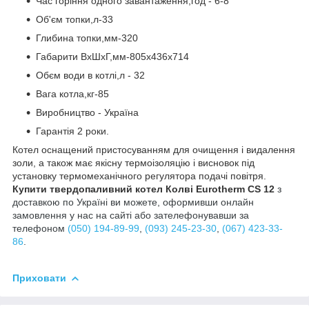
Час горіння одного завантаження,год - 6-8
Об'єм топки,л-33
Глибина топки,мм-320
Габарити ВхШхГ,мм-805х436х714
Обєм води в котлі,л - 32
Вага котла,кг-85
Виробництво - Україна
Гарантія 2 роки.
Котел оснащений пристосуванням для очищення і видалення
золи, а також має якісну термоізоляцію і висновок під
установку термомеханічного регулятора подачі повітря.
Купити твердопаливний котел Колві Eurotherm CS 12
з
доставкою по Україні ви можете, оформивши онлайн
замовлення у нас на сайті або зателефонувавши за
телефоном
(050) 194-89-99
,
(093) 245-23-30
,
(067) 423-33-
86
.
Приховати