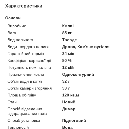
Характеристики
Основні
Виробник
Колві
Вага
85 кг
Вид пального
Тверде
Види твердого палива
Дрова, Кам'яне вугілля
Гарантійний термін
24 міс
Коефіцієнт корисної дії
80 %
Потужність номінальна
12 кВт
Призначення котла
Одноконтурний
Об'єм води в котлі
32 л
Об'єм камери згоряння
33 л
Площа обігріву
120 кв.м
Стан
Новий
Спосіб відведення
Димар
відпрацьованих газів
Спосіб установки
Підлоговий
Теплоносій
Вода