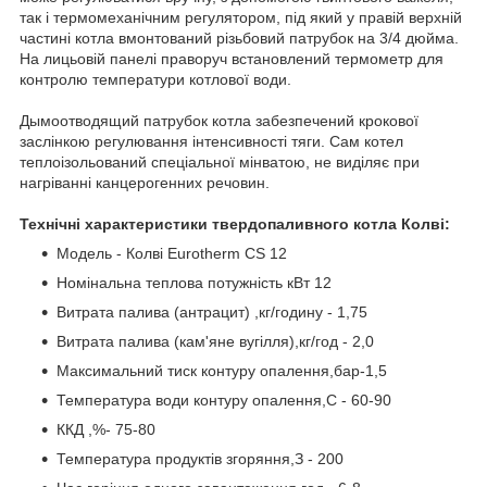
так і термомеханічним регулятором, під який у правій верхній
частині котла вмонтований різьбовий патрубок на 3/4 дюйма.
На лицьовій панелі праворуч встановлений термометр для
контролю температури котлової води.
Дымоотводящий патрубок котла забезпечений крокової
заслінкою регулювання інтенсивності тяги. Сам котел
теплоізольований спеціальної мінватою, не виділяє при
нагріванні канцерогенних речовин.
Технічні характеристики твердопаливного котла Колві:
Модель - Колві Eurotherm CS 12
Номінальна теплова потужність кВт 12
Витрата палива (антрацит) ,кг/годину - 1,75
Витрата палива (кам'яне вугілля),кг/год - 2,0
Максимальний тиск контуру опалення,бар-1,5
Температура води контуру опалення,С - 60-90
ККД ,%- 75-80
Температура продуктів згоряння,З - 200