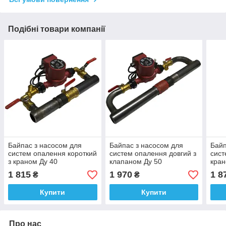
Подібні товари компанії
Байпас з насосом для
Байпас з насосом для
Байп
систем опалення короткий
систем опалення довгий з
сист
з краном Ду 40
клапаном Ду 50
кран
1 815
1 970
1 8
₴
₴
Купити
Купити
Про нас